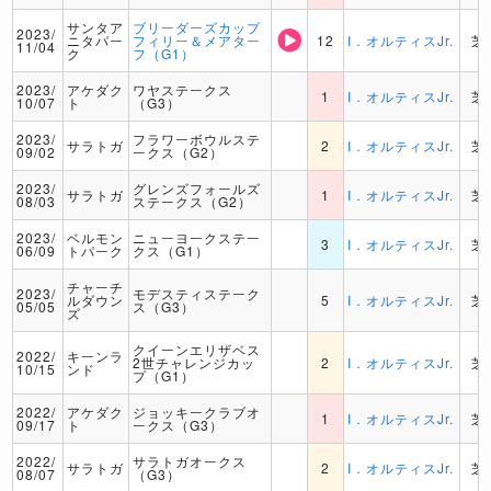
サンタア
ブリーダーズカップ
2023/
ニタパー
フィリー＆メアター
12
I．オルティスJr.
芝
11/04
ク
フ（G1）
2023/
アケダク
ワヤステークス
1
I．オルティスJr.
芝
10/07
ト
（G3）
2023/
フラワーボウルステ
サラトガ
2
I．オルティスJr.
芝
09/02
ークス（G2）
2023/
グレンズフォールズ
サラトガ
1
I．オルティスJr.
芝
08/03
ステークス（G2）
2023/
ベルモン
ニューヨークステー
3
I．オルティスJr.
芝
06/09
トパーク
クス（G1）
チャーチ
2023/
モデスティステーク
ルダウン
5
I．オルティスJr.
芝
05/05
ス（G3）
ズ
クイーンエリザベス
2022/
キーンラ
2世チャレンジカッ
2
I．オルティスJr.
芝
10/15
ンド
プ（G1）
2022/
アケダク
ジョッキークラブオ
1
I．オルティスJr.
芝
09/17
ト
ークス（G3）
2022/
サラトガオークス
サラトガ
2
I．オルティスJr.
芝
08/07
（G3）