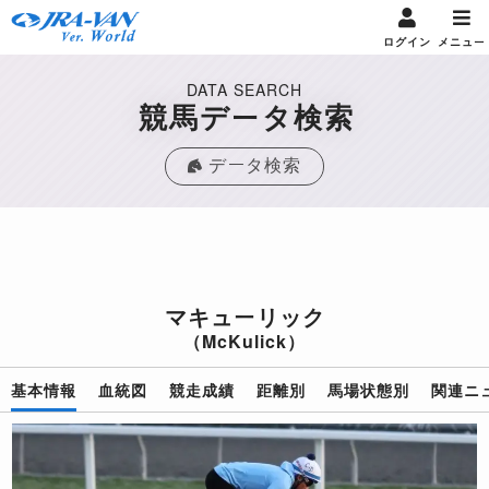
ログイン
メニュー
DATA SEARCH
競馬データ検索
データ検索
マキューリック
（McKulick）
基本情報
血統図
競走成績
距離別
馬場状態別
関連ニ