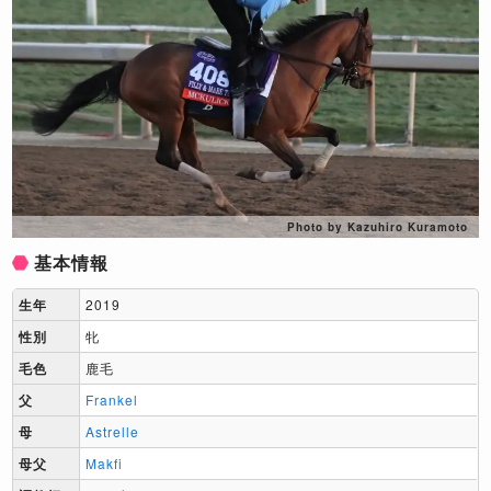
Photo by Kazuhiro Kuramoto
基本情報
生年
2019
性別
牝
毛色
鹿毛
父
Frankel
母
Astrelle
母父
Makfi