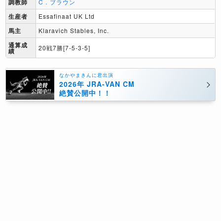
調教師
C．ブラウン
生産者
Essafinaat UK Ltd
馬主
Klaravich Stables, Inc.
通算成
20戦7勝[7-5-3-5]
績
なかやまきんに君出演
2026年 JRA-VAN CM
絶賛公開中！！