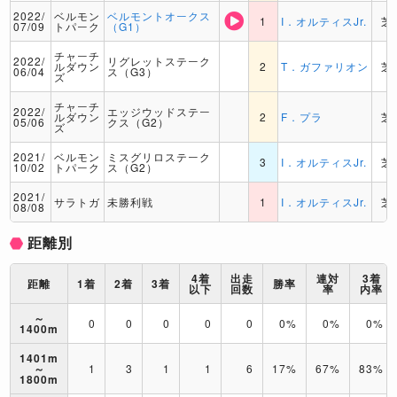
2022/
ベルモン
ベルモントオークス
1
I．オルティスJr.
芝
07/09
トパーク
（G1）
チャーチ
2022/
リグレットステーク
ルダウン
2
T．ガファリオン
芝
06/04
ス（G3）
ズ
チャーチ
2022/
エッジウッドステー
ルダウン
2
F．プラ
芝
05/06
クス（G2）
ズ
2021/
ベルモン
ミスグリロステーク
3
I．オルティスJr.
芝
10/02
トパーク
ス（G2）
2021/
サラトガ
未勝利戦
1
I．オルティスJr.
芝
08/08
距離別
4着
出走
連対
3着
距離
1着
2着
3着
勝率
以下
回数
率
内率
～
0
0
0
0
0
0%
0%
0%
1400m
1401m
～
1
3
1
1
6
17%
67%
83%
1800m