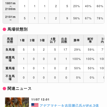
1801m
～
1
1
1
2
5
20%
40%
60%
2100m
2101m
5
1
1
2
9
56%
67%
78%
～
馬場状態別
馬場
4着
出走
連対
3着
1着
2着
3着
勝率
状態
以下
回数
率
内
良馬場
5
5
2
5
17
29%
59%
71
稍重馬
1
0
0
0
1
100%
100%
100
場
重馬場
1
0
1
0
2
50%
50%
100
不良馬
0
0
0
0
0
0%
0%
0
場
関連ニュース
11/07 12:01
アデアマナーを吉田勝己氏が約4.3億