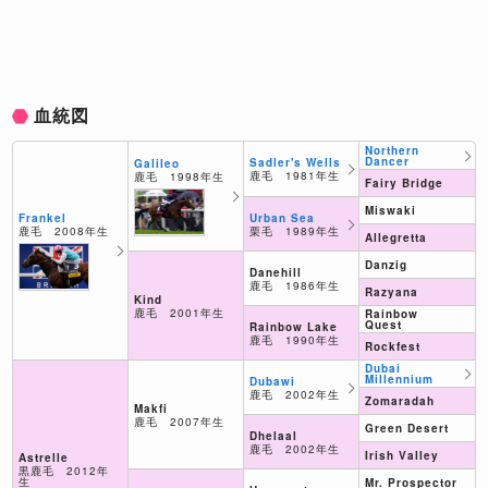
血統図
Northern
Dancer
Sadler's Wells
Galileo
鹿毛 1981年生
鹿毛 1998年生
Fairy Bridge
Miswaki
Urban Sea
Frankel
栗毛 1989年生
鹿毛 2008年生
Allegretta
Danzig
Danehill
鹿毛 1986年生
Razyana
Kind
鹿毛 2001年生
Rainbow
Quest
Rainbow Lake
鹿毛 1990年生
Rockfest
Dubai
Millennium
Dubawi
鹿毛 2002年生
Zomaradah
Makfi
鹿毛 2007年生
Green Desert
Dhelaal
鹿毛 2002年生
Irish Valley
Astrelle
黒鹿毛 2012年
生
Mr. Prospector