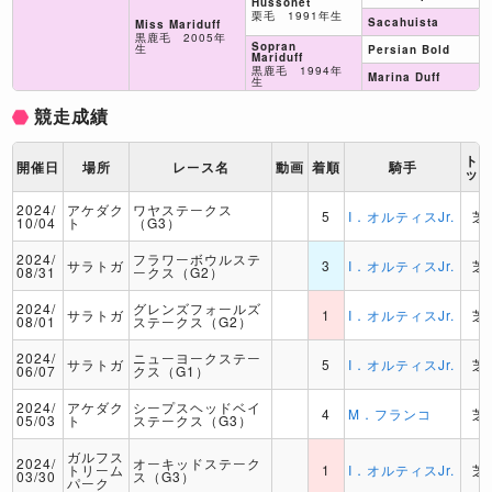
Hussonet
栗毛 1991年生
Sacahuista
Miss Mariduff
黒鹿毛 2005年
Sopran
生
Persian Bold
Mariduff
黒鹿毛 1994年
Marina Duff
生
競走成績
ト
開催日
場所
レース名
動画
着順
騎手
ッ
2024/
アケダク
ワヤステークス
5
I．オルティスJr.
芝
10/04
ト
（G3）
2024/
フラワーボウルステ
サラトガ
3
I．オルティスJr.
芝
08/31
ークス（G2）
2024/
グレンズフォールズ
サラトガ
1
I．オルティスJr.
芝
08/01
ステークス（G2）
2024/
ニューヨークステー
サラトガ
5
I．オルティスJr.
芝
06/07
クス（G1）
2024/
アケダク
シープスヘッドベイ
4
M．フランコ
芝
05/03
ト
ステークス（G3）
ガルフス
2024/
オーキッドステーク
トリーム
1
I．オルティスJr.
芝
03/30
ス（G3）
パーク