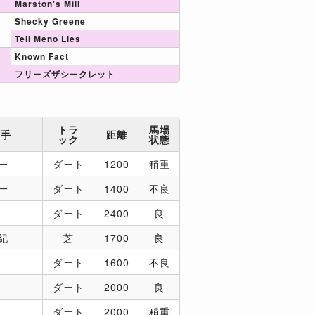
Marston's Mill
Shecky Greene
Tell Meno Lies
Known Fact
フリーズザシークレット
トラ
馬場
騎手
距離
ック
状態
一
ダート
1200
稍重
一
ダート
1400
不良
ダート
2400
良
紀
芝
1700
良
ダート
1600
不良
ダート
2000
良
ダート
2000
稍重