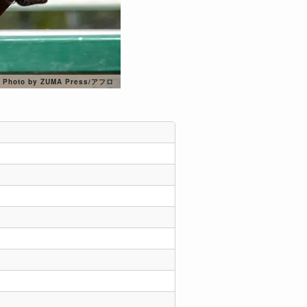
Photo by ZUMA Press/アフロ