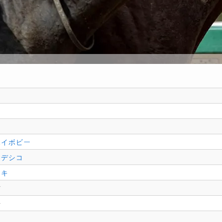
ハイボビー
ナデシコ
セキ
信
場
明