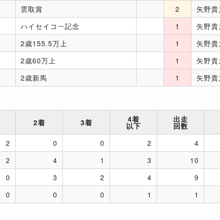
雲取賞
2
矢野貴
ハイセイコー記念
1
矢野貴
2歳155.5万上
1
矢野貴
2歳60万上
1
矢野貴
2歳新馬
1
矢野貴
4着
出走
2着
3着
以下
回数
2
0
0
2
4
2
4
1
3
10
0
3
2
4
9
0
0
0
1
1