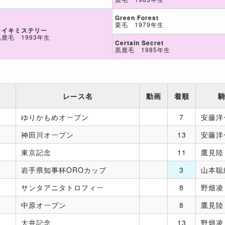
Green Forest
栗毛 1979年生
タイキミステリー
黒鹿毛 1993年生
Certain Secret
黒鹿毛 1985年生
レース名
動画
着順
ゆりかもめオープン
7
安藤洋
神田川オープン
13
安藤洋
東京記念
11
鷹見陸
岩手県知事杯OROカップ
3
山本聡
サンタアニタトロフィー
8
野畑凌
中原オープン
8
鷹見陸
大井記念
13
野畑凌