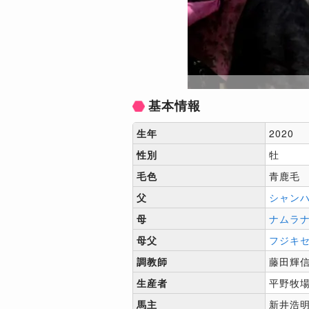
基本情報
生年
2020
性別
牡
毛色
青鹿毛
父
シャン
母
ナムラ
母父
フジキ
調教師
藤田輝
生産者
平野牧
馬主
新井浩