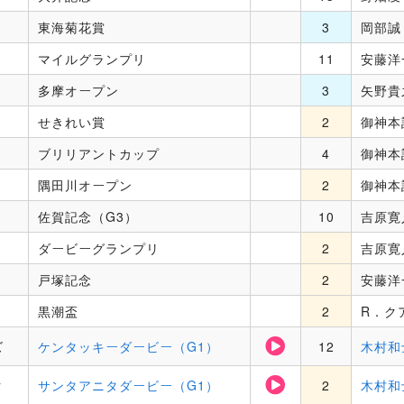
東海菊花賞
3
岡部誠
マイルグランプリ
11
安藤洋
多摩オープン
3
矢野貴
せきれい賞
2
御神本
ブリリアントカップ
4
御神本
隅田川オープン
2
御神本
佐賀記念（G3）
10
吉原寛
ダービーグランプリ
2
吉原寛
戸塚記念
2
安藤洋
黒潮盃
2
R．ク
ズ
ケンタッキーダービー（G1）
12
木村和
ク
サンタアニタダービー（G1）
2
木村和