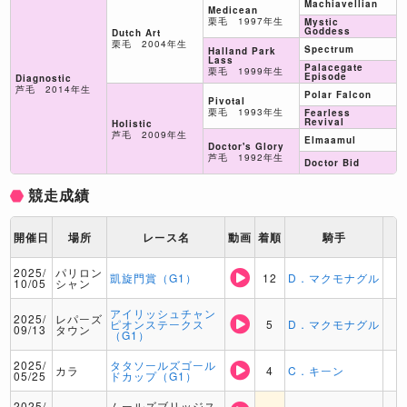
Machiavellian
Medicean
栗毛 1997年生
Mystic
Goddess
Dutch Art
栗毛 2004年生
Spectrum
Halland Park
Lass
Palacegate
栗毛 1999年生
Episode
Diagnostic
芦毛 2014年生
Polar Falcon
Pivotal
栗毛 1993年生
Fearless
Revival
Holistic
芦毛 2009年生
Elmaamul
Doctor's Glory
芦毛 1992年生
Doctor Bid
競走成績
開催日
場所
レース名
動画
着順
騎手
2025/
パリロン
凱旋門賞（G1）
12
D．マクモナグル
10/05
シャン
アイリッシュチャン
2025/
レパーズ
ピオンステークス
5
D．マクモナグル
09/13
タウン
（G1）
2025/
タタソールズゴール
カラ
4
C．キーン
05/25
ドカップ（G1）
2025/
ムールズブリッジス