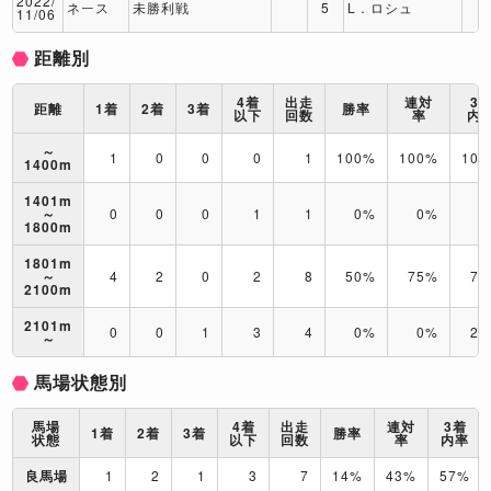
2022/
ネース
未勝利戦
5
L．ロシュ
11/06
距離別
4着
出走
連対
3
距離
1着
2着
3着
勝率
以下
回数
率
内
～
1
0
0
0
1
100%
100%
10
1400m
1401m
～
0
0
0
1
1
0%
0%
0
1800m
1801m
～
4
2
0
2
8
50%
75%
75
2100m
2101m
0
0
1
3
4
0%
0%
25
～
馬場状態別
馬場
4着
出走
連対
3着
1着
2着
3着
勝率
状態
以下
回数
率
内率
良馬場
1
2
1
3
7
14%
43%
57%