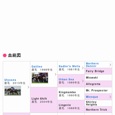
血統図
Northern
Dancer
Sadler's Wells
Galileo
鹿毛 1981年生
鹿毛 1998年生
Fairy Bridge
Miswaki
Urban Sea
Ulysses
栗毛 1989年生
栗毛 2013年生
Allegretta
Mr. Prospector
Kingmambo
鹿毛 1990年生
Miesque
Light Shift
鹿毛 2004年生
Shirley
Heights
Lingerie
鹿毛 1988年生
Northern Trick