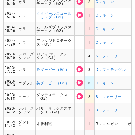
カラ
2
C．キーン
05/05
テークス（G2）
2024/
タタソールズゴール
カラ
1
C．キーン
05/26
ドカップ（G1）
2024/
ムールズブリッジス
カラ
1
C．キーン
05/06
テークス（G2）
2024/
アレッジドステーク
カラ
1
C．キーン
04/20
ス（G3）
2023/
レパーズ
パディパワーステー
4
S．フォーリー
09/09
タウン
クス（G3）
2023/
カラ
愛ダービー（G1）
8
D．マクモナグル
07/02
2023/
エプソム
英ダービー（G1）
3
C．キーン
06/03
2023/
ダンテステークス
ヨーク
2
S．フォーリー
05/18
（G2）
2023/
レパーズ
バリーサックスステ
1
S．フォーリー
04/02
タウン
ークス（G3）
2022/
ダンドー
未勝利戦
1
R．コルガン
ポ
11/23
ク