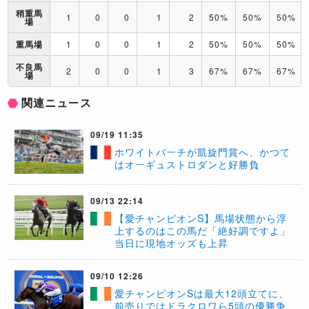
稍重馬
1
0
0
1
2
50%
50%
50%
場
重馬場
1
0
0
1
2
50%
50%
50%
不良馬
2
0
0
1
3
67%
67%
67%
場
関連ニュース
09/19 11:35
ホワイトバーチが凱旋門賞へ、かつて
はオーギュストロダンと好勝負
09/13 22:14
【愛チャンピオンS】馬場状態から浮
上するのはこの馬だ「絶好調ですよ」
当日に現地オッズも上昇
09/10 12:26
愛チャンピオンSは最大12頭立てに、
前売りではドラクロワら5頭の優勝争