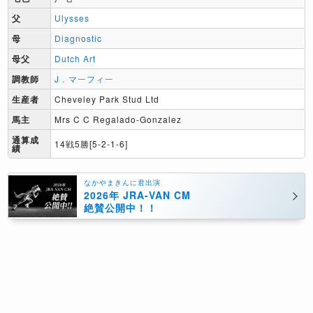
父
Ulysses
母
Diagnostic
母父
Dutch Art
調教師
J．マーフィー
生産者
Cheveley Park Stud Ltd
馬主
Mrs C C Regalado-Gonzalez
通算成
14戦5勝[5-2-1-6]
績
なかやまきんに君出演
2026年 JRA-VAN CM
絶賛公開中！！