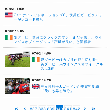
07/02 15:50
G1ユナイテッドネーションズS、伏兵ビガーピクチャ
ーがレコード勝ち
07/02 15:05
愛ダービー惜敗にクラックスマン「まだ子供」、ウイ
ングスオブイーグルス「距離が長い」と関係者
07/02 14:50
愛ダービーはカプリが押し切り勝ち
英ダービー馬ウイングスオブイーグル
スは3着
07/02 14:20
英女性騎手J.ゴードンが重賞初制覇
「天にも昇る気分」
837
838
839
840
841
842