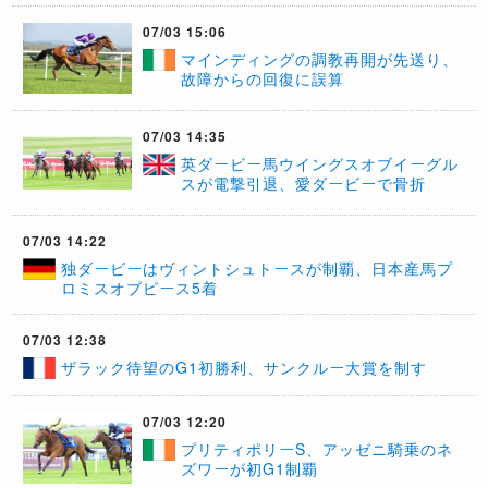
07/03 15:06
​マインディングの調教再開が先送り、
故障からの回復に誤算
07/03 14:35
​英ダービー馬ウイングスオブイーグル
スが電撃引退、愛ダービーで骨折
07/03 14:22
独ダービーはヴィントシュトースが制覇、日本産馬プ
ロミスオブピース5着
07/03 12:38
​ザラック待望のG1初勝利、サンクルー大賞を制す
07/03 12:20
​プリティポリーS、アッゼニ騎乗のネ
ズワーが初G1制覇