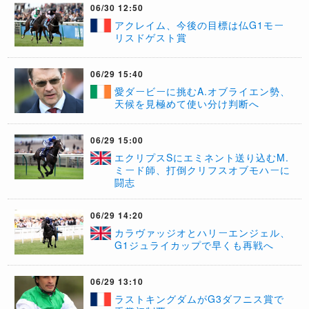
06/30 12:50
アクレイム、今後の目標は仏G1モー
リスドゲスト賞
06/29 15:40
愛ダービーに挑むA.オブライエン勢、
天候を見極めて使い分け判断へ
06/29 15:00
エクリプスSにエミネント送り込むM.
ミード師、打倒クリフスオブモハーに
闘志
06/29 14:20
カラヴァッジオとハリーエンジェル、
G1ジュライカップで早くも再戦へ
06/29 13:10
ラストキングダムがG3ダフニス賞で