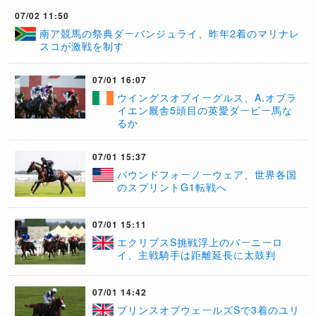
07/02 11:50
南ア競馬の祭典ダーバンジュライ、昨年2着のマリナレ
スコが激戦を制す
07/01 16:07
​ウイングスオブイーグルス、A.オブラ
イエン厩舎5頭目の英愛ダービー馬な
るか
07/01 15:37
​バウンドフォーノーウェア、世界各国
のスプリントG1転戦へ
07/01 15:11
​エクリプスS挑戦浮上のバーニーロ
イ、主戦騎手は距離延長に太鼓判
07/01 14:42
プリンスオブウェールズSで3着のユリ