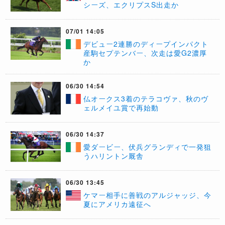
シーズ、エクリプスS出走か
07/01 14:05
デビュー2連勝のディープインパクト
産駒セプテンバー、次走は愛G2濃厚
か
06/30 14:54
仏オークス3着のテラコヴァ、秋のヴ
ェルメイユ賞で再始動
06/30 14:37
愛ダービー、伏兵グランディで一発狙
うハリントン厩舎
06/30 13:45
ケマー相手に善戦のアルジャッジ、今
夏にアメリカ遠征へ