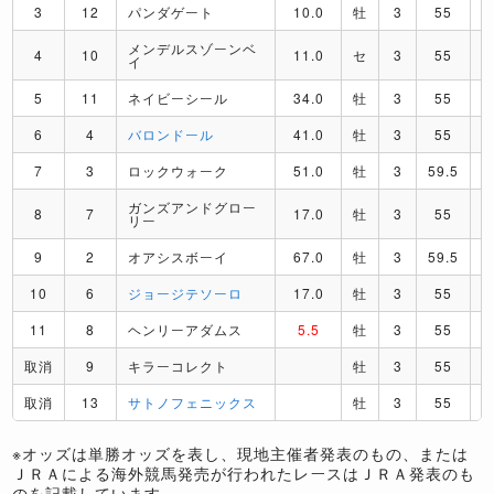
3
12
パンダゲート
10.0
牡
3
55
メンデルスゾーンベ
4
10
11.0
セ
3
55
イ
5
11
ネイビーシール
34.0
牡
3
55
6
4
バロンドール
41.0
牡
3
55
7
3
ロックウォーク
51.0
牡
3
59.5
ガンズアンドグロー
8
7
17.0
牡
3
55
リー
9
2
オアシスボーイ
67.0
牡
3
59.5
10
6
ジョージテソーロ
17.0
牡
3
55
11
8
ヘンリーアダムス
5.5
牡
3
55
取消
9
キラーコレクト
牡
3
55
取消
13
サトノフェニックス
牡
3
55
※オッズは単勝オッズを表し、現地主催者発表のもの、または
ＪＲＡによる海外競馬発売が行われたレースはＪＲＡ発表のも
のを記載しています。