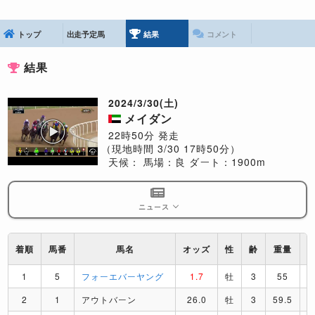
トップ
出走予定馬
結果
コメント
結果
2024/3/30(土)
メイダン
22時50分 発走
（現地時間 3/30 17時50分）
天候：
馬場：良
ダート：1900m
ニュース
着順
馬番
馬名
オッズ
性
齢
重量
1
5
フォーエバーヤング
1.7
牡
3
55
2
1
アウトバーン
26.0
牡
3
59.5