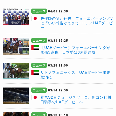
ニュース
04/01 12:36
矢作師の父が死去 フォーエバーヤングV
に「いい報告ができて･･･」／UAEダービ
ー
ニュース
03/31 15:25
【UAEダービー】フォーエバーヤングが
無傷5連勝、日本勢は3連覇達成
ニュース
03/28 11:00
サトノフェニックス、UAEダービー出走
取消に
ニュース
03/14 12:59
昇竜S2着ジョージテソーロ、新コンビ川
田騎手でUAEダービーへ
ニュース
03/13 13:10