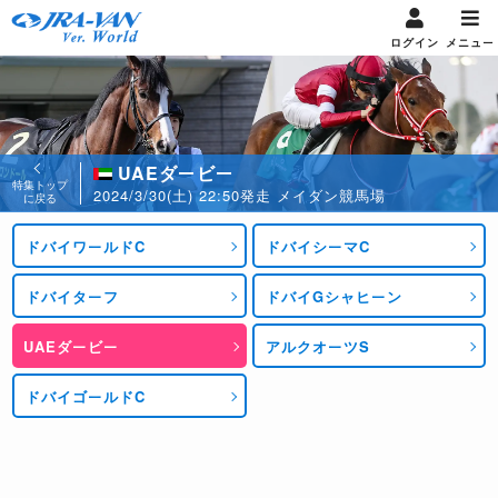
ログイン
メニュー
UAEダービー
特集トップ
2024/3/30(土) 22:50発走 メイダン競馬場
に戻る
ドバイワールドC
ドバイシーマC
ドバイターフ
ドバイGシャヒーン
UAEダービー
アルクオーツS
ドバイゴールドC