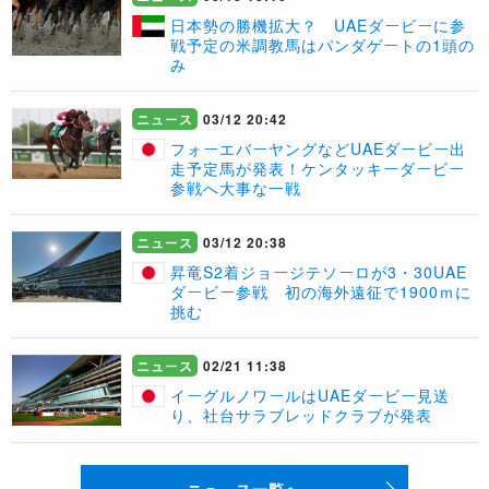
日本勢の勝機拡大？ UAEダービーに参
戦予定の米調教馬はパンダゲートの1頭の
み
ニュース
03/12 20:42
フォーエバーヤングなどUAEダービー出
走予定馬が発表！ケンタッキーダービー
参戦へ大事な一戦
ニュース
03/12 20:38
昇竜S2着ジョージテソーロが3・30UAE
ダービー参戦 初の海外遠征で1900ｍに
挑む
ニュース
02/21 11:38
イーグルノワールはUAEダービー見送
り、社台サラブレッドクラブが発表