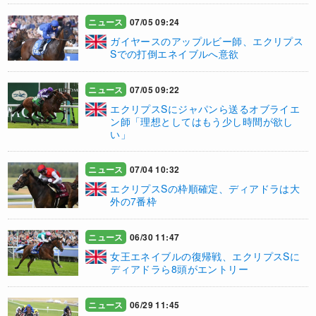
ニュース
07/05 09:24
ガイヤースのアップルビー師、エクリプス
Sでの打倒エネイブルへ意欲
ニュース
07/05 09:22
エクリプスSにジャパンら送るオブライエ
ン師「理想としてはもう少し時間が欲し
い」
ニュース
07/04 10:32
​エクリプスSの枠順確定、ディアドラは大
外の7番枠
ニュース
06/30 11:47
女王エネイブルの復帰戦、エクリプスSに
ディアドラら8頭がエントリー
ニュース
06/29 11:45