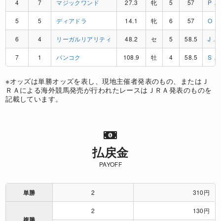
4
7
マジックワンド
27.3
牝
5
57
P．
5
5
ディアドラ
14.1
牝
6
57
O．
6
4
リーガルリアリティ
48.2
セ
5
58.5
J．
7
1
バンコク
108.9
牡
4
58.5
S．
※オッズは単勝オッズを表し、現地主催者発表のもの、またはＪ
ＲＡによる海外競馬発売が行われたレースはＪＲＡ発表のものを
記載しています。
払戻金
PAYOFF
単勝
2
310円
2
130円
複勝