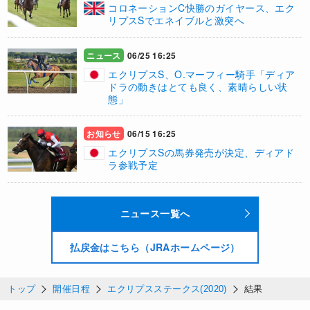
​コロネーションC快勝のガイヤース、エク
リプスSでエネイブルと激突へ
ニュース
06/25 16:25
エクリプスS、O.マーフィー騎手「ディア
ドラの動きはとても良く、素晴らしい状
態」
お知らせ
06/15 16:25
エクリプスSの馬券発売が決定、ディアド
ラ参戦予定
ニュース一覧へ
払戻金はこちら（JRAホームページ）
トップ
開催日程
エクリプスステークス(2020)
結果