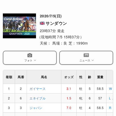
2020/7/5(日)
サンダウン
23時37分 発走
（現地時間 7/5 15時37分）
天候：
馬場：良
芝：1990m
フォト
ニュース
着順
馬番
馬名
オッズ
性
齢
重量
1
2
ガイヤース
3.1
牡
5
58.5
W．
2
6
エネイブル
1.5
牝
6
57
L．
3
3
ジャパン
7.0
牡
4
58.5
R．