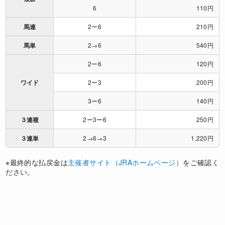
6
110円
馬連
2ー6
210円
馬単
2→6
540円
2ー6
120円
ワイド
2ー3
200円
3ー6
140円
３連複
2ー3ー6
250円
３連単
2→6→3
1,220円
※最終的な払戻金は
主催者サイト（JRAホームページ）
をご確認く
ださい。