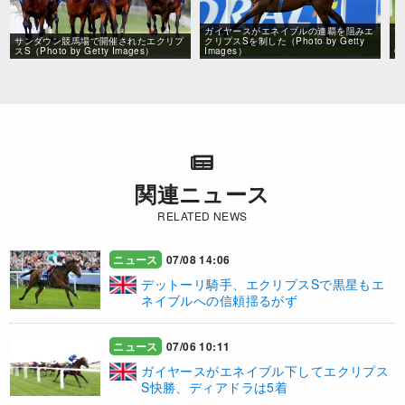
ガイヤースがエネイブルの連覇を阻みエ
前
サンダウン競馬場で開催されたエクリプ
クリプスSを制した（Photo by Getty
ヤ
スS（Photo by Getty Images）
Images）
G
関連ニュース
RELATED NEWS
ニュース
07/08 14:06
デットーリ騎手、エクリプスSで黒星もエ
ネイブルへの信頼揺るがず
ニュース
07/06 10:11
ガイヤースがエネイブル下してエクリプス
S快勝、ディアドラは5着