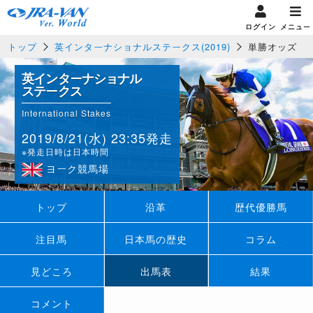
ログイン
メニュー
トップ
英インターナショナルステークス(2019)
単勝オッズ
英インターナショナル
ステークス
International Stakes
2019/8/21(水) 23:35発走
※発走日時は日本時間
ヨーク競馬場
トップ
沿革
歴代優勝馬
注目馬
日本馬の歴史
コラム
見どころ
出馬表
結果
コメント