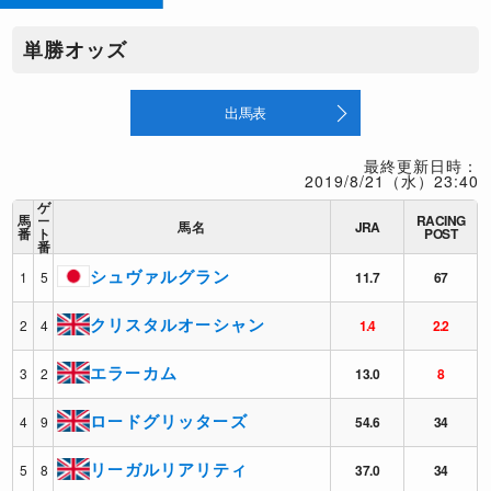
単勝オッズ
出馬表
最終更新日時：
2019/8/21（水）23:40
ゲ
馬
ー
RACING
馬名
JRA
番
ト
POST
番
シュヴァルグラン
1
5
11.7
67
クリスタルオーシャン
2
4
1.4
2.2
エラーカム
3
2
13.0
8
ロードグリッターズ
4
9
54.6
34
リーガルリアリティ
5
8
37.0
34