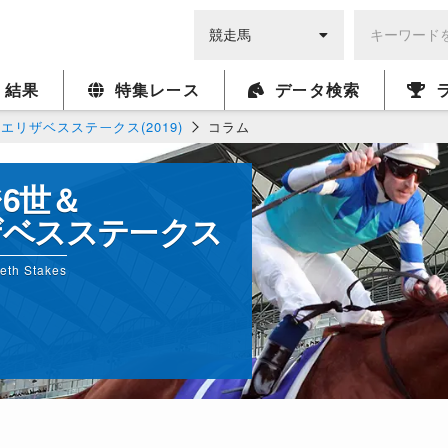
・結果
特集レース
データ検索
リザベスステークス(2019)
コラム
6世＆
ザベスステークス
eth Stakes