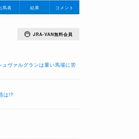
出馬表
結果
コメント
JRA-VAN無料会員
シュヴァルグランは重い馬場に苦
は!?