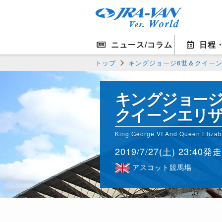
ニュース/コラム
日程
トップ
キングジョージ6世＆クイーンエ
キングジョージ
クイーンエリ
King George VI And Queen Elizab
2019/7/27(土) 23:40発走
アスコット競馬場