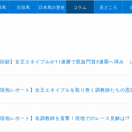
勝馬
注目馬
日本馬の歴史
コラム
見どころ
回顧】女王エネイブルが11連勝で凱旋門賞3連覇へ弾み 
現地レポート】女王エネイブルを取り巻く調教師たちの思惑
現地レポート】名調教師を直撃！現地でのレース見解は!?