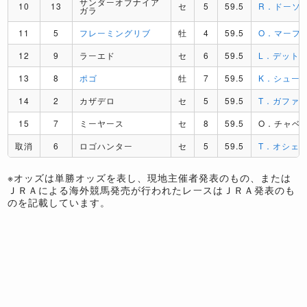
サンダーオブナイア
10
13
セ
5
59.5
R．ドーソ
ガラ
11
5
フレーミングリブ
牡
4
59.5
O．マーフ
12
9
ラーエド
セ
6
59.5
L．デット
13
8
ポゴ
牡
7
59.5
K．シュー
14
2
カザデロ
セ
5
59.5
T．ガファ
15
7
ミーヤース
セ
8
59.5
O．チャベ
取消
6
ロゴハンター
セ
5
59.5
T．オシェ
※オッズは単勝オッズを表し、現地主催者発表のもの、または
ＪＲＡによる海外競馬発売が行われたレースはＪＲＡ発表のも
のを記載しています。