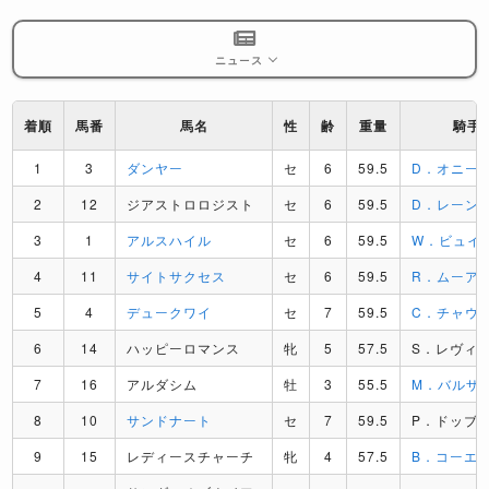
ニュース
着順
馬番
馬名
性
齢
重量
騎手
1
3
ダンヤー
セ
6
59.5
D．オニー
2
12
ジアストロロジスト
セ
6
59.5
D．レーン
3
1
アルスハイル
セ
6
59.5
W．ビュイ
4
11
サイトサクセス
セ
6
59.5
R．ムーア
5
4
デュークワイ
セ
7
59.5
C．チャウ
6
14
ハッピーロマンス
牝
5
57.5
S．レヴィ
7
16
アルダシム
牡
3
55.5
M．バルザ
8
10
サンドナート
セ
7
59.5
P．ドッブ
9
15
レディースチャーチ
牝
4
57.5
B．コーエ