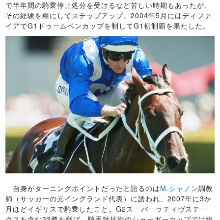
で半年間の騎乗停止処分を受けるなど苦しい時期もあったが、
その経験を糧にしてステップアップ。2004年5月にはディファ
イアでG1ドゥームベンカップを制してG1初制覇を果たした。
自身がターニングポイントだったと語るのは
M.シャノン
調教
師（サッカーの元イングランド代表）に誘われ、2007年に3か
月ほどイギリスで騎乗したこと。G2スーパーラティヴステー
クスを含む33勝を挙げ、騎手対抗戦のシャーガーカップでは総