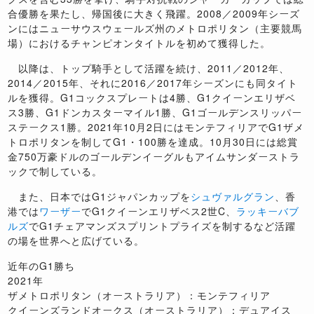
合優勝を果たし、帰国後に大きく飛躍。2008／2009年シーズ
ンにはニューサウスウェールズ州のメトロポリタン（主要競馬
場）におけるチャンピオンタイトルを初めて獲得した。
以降は、トップ騎手として活躍を続け、2011／2012年、
2014／2015年、それに2016／2017年シーズンにも同タイト
ルを獲得。G1コックスプレートは4勝、G1クイーンエリザベ
ス3勝、G1ドンカスターマイル1勝、G1ゴールデンスリッパー
ステークス1勝。2021年10月2日にはモンテフィリアでG1ザメ
トロポリタンを制してG1・100勝を達成。10月30日には総賞
金750万豪ドルのゴールデンイーグルもアイムサンダーストラ
ックで制している。
また、日本ではG1ジャパンカップを
シュヴァルグラン
、香
港では
ワーザー
でG1クイーンエリザベス2世C、
ラッキーバブ
ルズ
でG1チェアマンズスプリントプライズを制するなど活躍
の場を世界へと広げている。
近年のG1勝ち
2021年
ザメトロポリタン（オーストラリア）：モンテフィリア
クイーンズランドオークス（オーストラリア）：デュアイス