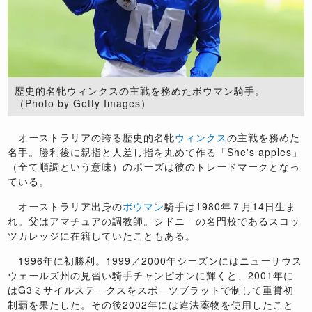
歴史的名牝ウィンクスの主戦を務めたボウマン騎手。
（Photo by Getty Images）
オーストラリアの誇る歴史的名牝
ウィンクス
の主戦を務めた
名手。勝利後に親指と人差し指を丸めて作る「She's apples」
（全て順調という意味）のポーズは彼のトレードマークとなっ
ている。
オーストラリア出身の
ボウマン
騎手は1980年７月14日生ま
れ。父はアマチュアの調教師。シドニーの名門校であるスコッ
ツカレッジに在籍していたこともある。
1996年に初勝利。1999／2000年シーズンにはニューサウス
ウェールズ州の見習い騎手チャンピオンに輝くと、2001年に
はG3ミサイルステークスをスポーツブラットで制して重賞初
制覇を果たした。その後2002年には違法薬物を使用したこと