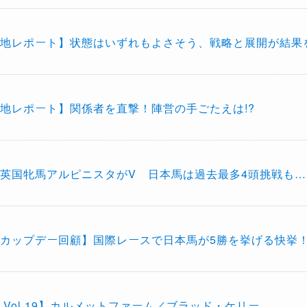
地レポート】状態はいずれもよさそう、戦略と展開が結果
地レポート】関係者を直撃！陣営の手ごたえは!?
英国牝馬アルピニスタがV 日本馬は過去最多4頭挑戦も
カップデー回顧】国際レースで日本馬が5勝を挙げる快挙
 Vol.19】カルメットファーム／ブラッド・ケリー