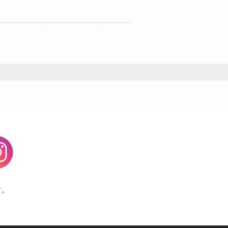
agram
す。