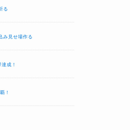
祈る
込み見せ場作る
挙達成！
制覇！