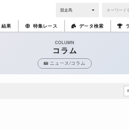
・結果
特集レース
データ検索
COLUMN
コラム
ニュース/コラム