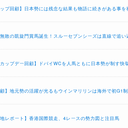
ップ回顧】日本勢には残念な結果も物語に続きがある事を
無敗の凱旋門賞馬誕生！スルーセブンシーズは直線で追い
カップデー回顧】ドバイWCを人馬ともに日本勢が制す快
顧】地元勢の活躍が光るもウインマリリンは海外で初G1
地レポート】香港国際競走、4レースの勢力図と注目馬