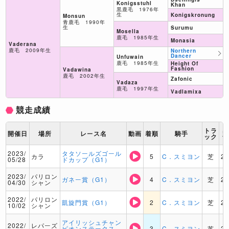
Konigsstuhl
Khan
黒鹿毛 1976年
生
Konigskronung
Monsun
青鹿毛 1990年
生
Surumu
Mosella
鹿毛 1985年生
Monasia
Vaderana
鹿毛 2009年生
Northern
Dancer
Unfuwain
鹿毛 1985年生
Height Of
Fashion
Vadawina
鹿毛 2002年生
Zafonic
Vadaza
鹿毛 1997年生
Vadlamixa
競走成績
トラ
開催日
場所
レース名
動画
着順
騎手
ック
2023/
タタソールズゴール
カラ
5
C．スミヨン
芝
2
05/28
ドカップ（G1）
2023/
パリロン
ガネー賞（G1）
4
C．スミヨン
芝
2
04/30
シャン
2022/
パリロン
凱旋門賞（G1）
2
C．スミヨン
芝
2
10/02
シャン
アイリッシュチャン
2022/
レパーズ
ピオンステークス
3
C．スミヨン
芝
2