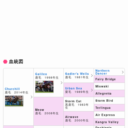
血統図
Northern
Dancer
Sadler's Wells
Galileo
鹿毛 1981年生
鹿毛 1998年生
Fairy Bridge
Miswaki
Urban Sea
Churchill
栗毛 1989年生
鹿毛 2014年生
Allegretta
Storm Bird
Storm Cat
黒鹿毛 1983年
生
Terlingua
Meow
鹿毛 2008年生
Air Express
Airwave
鹿毛 2000年生
Kangra Valley
Dschingis