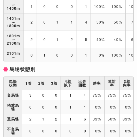
～
1
0
0
0
1
100%
100%
10
1400m
1401m
～
2
0
1
1
4
50%
50%
75
1800m
1801m
～
2
0
1
2
5
40%
40%
60
2100m
2101m
0
1
0
0
1
0%
100%
10
～
馬場状態別
馬場
4着
出走
連対
3着
1着
2着
3着
勝率
状態
以下
回数
率
内率
良馬場
3
0
0
1
4
75%
75%
75%
稍重馬
0
0
0
1
1
0%
0%
0%
場
重馬場
2
1
2
1
6
33%
50%
83%
不良馬
0
0
0
0
0
0%
0%
0%
場