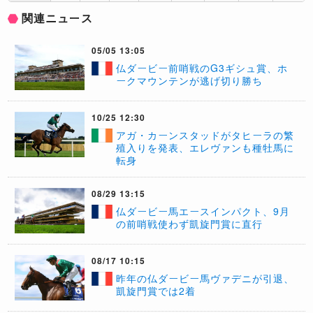
関連ニュース
05/05 13:05
仏ダービー前哨戦のG3ギシュ賞、ホ
ークマウンテンが逃げ切り勝ち
10/25 12:30
アガ・カーンスタッドがタヒーラの繁
殖入りを発表、エレヴァンも種牡馬に
転身
08/29 13:15
​仏ダービー馬エースインパクト、9月
の前哨戦使わず凱旋門賞に直行
08/17 10:15
昨年の仏ダービー馬ヴァデニが引退、
凱旋門賞では2着