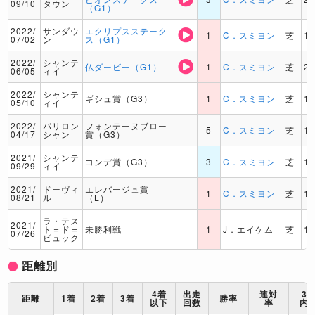
09/10
タウン
（G1）
2022/
サンダウ
エクリプスステーク
1
C．スミヨン
芝
1
07/02
ン
ス（G1）
2022/
シャンテ
仏ダービー（G1）
1
C．スミヨン
芝
2
06/05
ィイ
2022/
シャンテ
ギシュ賞（G3）
1
C．スミヨン
芝
1
05/10
ィイ
2022/
パリロン
フォンテーヌブロー
5
C．スミヨン
芝
1
04/17
シャン
賞（G3）
2021/
シャンテ
コンデ賞（G3）
3
C．スミヨン
芝
1
09/29
ィイ
2021/
ドーヴィ
エレバージュ賞
1
C．スミヨン
芝
1
08/21
ル
（L）
ラ・テス
2021/
ト＝ド＝
未勝利戦
1
J．エイケム
芝
1
07/26
ビュック
距離別
4着
出走
連対
3
距離
1着
2着
3着
勝率
以下
回数
率
内