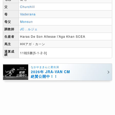
父
Churchill
母
Vaderana
母父
Monsun
調教師
JC．ルジェ
生産者
Haras De Son Altesse l'Aga Khan SCEA
馬主
HHアガ・カーン
通算成
11戦5勝[5-1-2-3]
績
なかやまきんに君出演
2026年 JRA-VAN CM
絶賛公開中！！