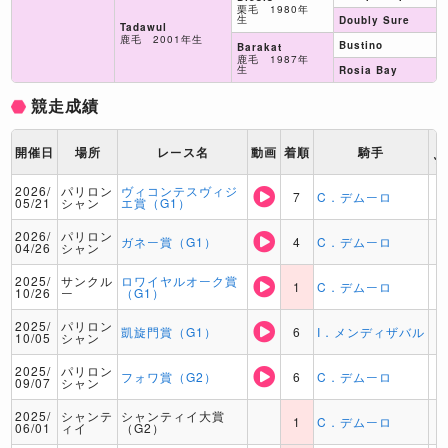
栗毛 1980年
生
Doubly Sure
Tadawul
鹿毛 2001年生
Bustino
Barakat
鹿毛 1987年
生
Rosia Bay
競走成績
ト
開催日
場所
レース名
動画
着順
騎手
ッ
2026/
パリロン
ヴィコンテスヴィジ
7
C．デムーロ
05/21
シャン
エ賞（G1）
2026/
パリロン
ガネー賞（G1）
4
C．デムーロ
04/26
シャン
2025/
サンクル
ロワイヤルオーク賞
1
C．デムーロ
10/26
ー
（G1）
2025/
パリロン
凱旋門賞（G1）
6
I．メンディザバル
10/05
シャン
2025/
パリロン
フォワ賞（G2）
6
C．デムーロ
09/07
シャン
2025/
シャンテ
シャンティイ大賞
1
C．デムーロ
06/01
ィイ
（G2）