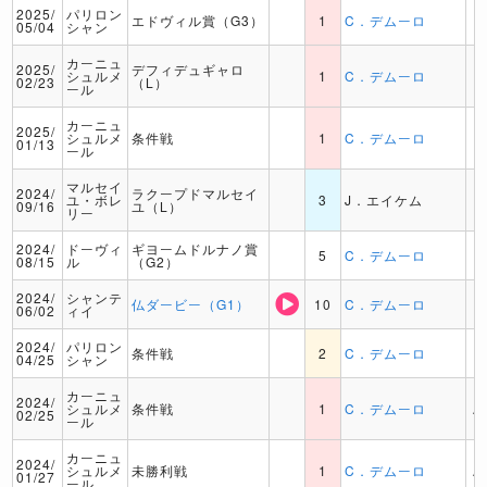
2025/
パリロン
エドヴィル賞（G3）
1
C．デムーロ
05/04
シャン
カーニュ
2025/
デフィデュギャロ
シュルメ
1
C．デムーロ
02/23
（L）
ール
カーニュ
2025/
シュルメ
条件戦
1
C．デムーロ
01/13
ール
マルセイ
2024/
ラクープドマルセイ
ユ・ボレ
3
J．エイケム
09/16
ユ（L）
リー
2024/
ドーヴィ
ギヨームドルナノ賞
5
C．デムーロ
08/15
ル
（G2）
2024/
シャンテ
仏ダービー（G1）
10
C．デムーロ
06/02
ィイ
2024/
パリロン
条件戦
2
C．デムーロ
04/25
シャン
カーニュ
2024/
シュルメ
条件戦
1
C．デムーロ
A
02/25
ール
カーニュ
2024/
シュルメ
未勝利戦
1
C．デムーロ
A
01/27
ール