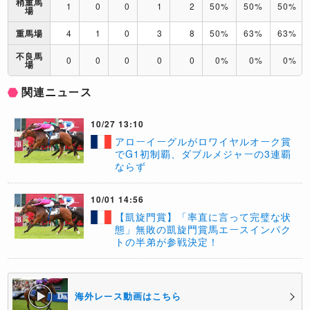
稍重馬
1
0
0
1
2
50%
50%
50%
場
重馬場
4
1
0
3
8
50%
63%
63%
不良馬
0
0
0
0
0
0%
0%
0%
場
関連ニュース
10/27 13:10
​アローイーグルがロワイヤルオーク賞
でG1初制覇、ダブルメジャーの3連覇
ならず
10/01 14:56
【凱旋門賞】「率直に言って完璧な状
態」無敗の凱旋門賞馬エースインパク
トの半弟が参戦決定！
海外レース動画はこちら