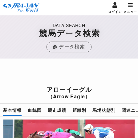
ログイン
メニュー
DATA SEARCH
競馬データ検索
データ検索
アローイーグル
（Arrow Eagle）
基本情報
血統図
競走成績
距離別
馬場状態別
関連ニ