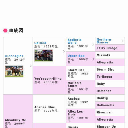
血統図
Northern
Sadler's
Dancer
Wells
Galileo
鹿毛 1981年
鹿毛 1998年生
Fairy Bridge
生
Miswaki
Urban Sea
Gleneagles
栗毛 1989年
鹿毛 2012年
生
生
Allegretta
Storm Bird
Storm Cat
黒鹿毛 1983
年生
Terlingua
You'resothrilling
鹿毛 2005年生
Mariah's
Rahy
Storm
鹿毛 1991年
Immense
生
Danzig
Anabaa
黒鹿毛 1992
年生
Balbonella
Anabaa Blue
鹿毛 1998年生
Allez Les
Riverman
Trois
栗毛 1991年
Allegretta
Absolutly Me
生
鹿毛 2009年
生
Sharpen Up
Diesis