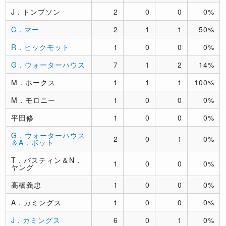
J．トンプソン
2
0
0
0%
C．マー
2
1
1
50%
R．ヒックモット
1
0
0
0%
G．ウォーターハウス
7
1
2
14%
M．ホークス
1
1
1
100%
M．モロニー
1
0
0
0%
平田修
1
0
0
0%
G．ウォーターハウス
2
0
1
0%
＆A．ボット
T．バスティン＆N．
1
0
0
0%
ヤング
高橋義忠
1
0
0
0%
A．カミングス
1
0
0
0%
J．カミングス
6
0
1
0%