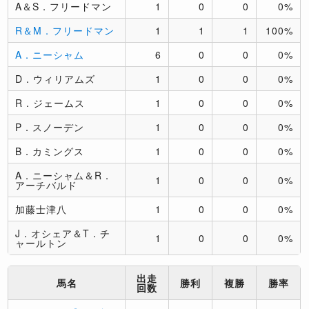
A＆S．フリードマン
1
0
0
0%
R＆M．フリードマン
1
1
1
100%
A．ニーシャム
6
0
0
0%
D．ウィリアムズ
1
0
0
0%
R．ジェームス
1
0
0
0%
P．スノーデン
1
0
0
0%
B．カミングス
1
0
0
0%
A．ニーシャム＆R．
1
0
0
0%
アーチバルド
加藤士津八
1
0
0
0%
J．オシェア＆T．チ
1
0
0
0%
ャールトン
出走
馬名
勝利
複勝
勝率
回数