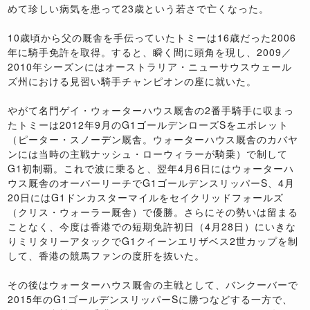
めて珍しい病気を患って23歳という若さで亡くなった。
10歳頃から父の厩舎を手伝っていたトミーは16歳だった2006
年に騎手免許を取得。すると、瞬く間に頭角を現し、2009／
2010年シーズンにはオーストラリア・ニューサウスウェール
ズ州における見習い騎手チャンピオンの座に就いた。
やがて名門ゲイ・ウォーターハウス厩舎の2番手騎手に収まっ
たトミーは2012年9月のG1ゴールデンローズSをエポレット
（ピーター・スノーデン厩舎。ウォーターハウス厩舎のカバヤ
ンには当時の主戦ナッシュ・ローウィラーが騎乗）で制して
G1初制覇。これで波に乗ると、翌年4月6日にはウォーターハ
ウス厩舎のオーバーリーチでG1ゴールデンスリッパーS、4月
20日にはG1ドンカスターマイルをセイクリッドフォールズ
（クリス・ウォーラー厩舎）で優勝。さらにその勢いは留まる
ことなく、今度は香港での短期免許初日（4月28日）にいきな
りミリタリーアタックでG1クイーンエリザベス2世カップを制
して、香港の競馬ファンの度肝を抜いた。
その後はウォーターハウス厩舎の主戦として、バンクーバーで
2015年のG1ゴールデンスリッパーSに勝つなどする一方で、