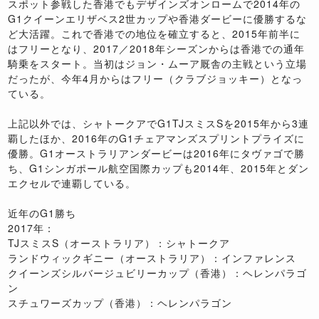
スポット参戦した香港でもデザインズオンロームで2014年の
G1クイーンエリザベス2世カップや香港ダービーに優勝するな
ど大活躍。これで香港での地位を確立すると、2015年前半に
はフリーとなり、2017／2018年シーズンからは香港での通年
騎乗をスタート。当初はジョン・ムーア厩舎の主戦という立場
だったが、今年4月からはフリー（クラブジョッキー）となっ
ている。
上記以外では、シャトークアでG1TJスミスSを2015年から3連
覇したほか、2016年のG1チェアマンズスプリントプライズに
優勝。G1オーストラリアンダービーは2016年にタヴァゴで勝
ち、G1シンガポール航空国際カップも2014年、2015年とダン
エクセルで連覇している。
近年のG1勝ち
2017年：
TJスミスS（オーストラリア）：シャトークア
ランドウィックギニー（オーストラリア）：インファレンス
クイーンズシルバージュビリーカップ（香港）：ヘレンパラゴ
ン
スチュワーズカップ（香港）：ヘレンパラゴン