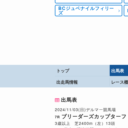
BCジュベナイルフィリー
ズ
トップ
出馬表
出走馬情報
レース
出馬表
2024/11/03(日)デルマー競馬場
ブリーダーズカップターフ
7R
3歳以上 芝2400m（左）13頭