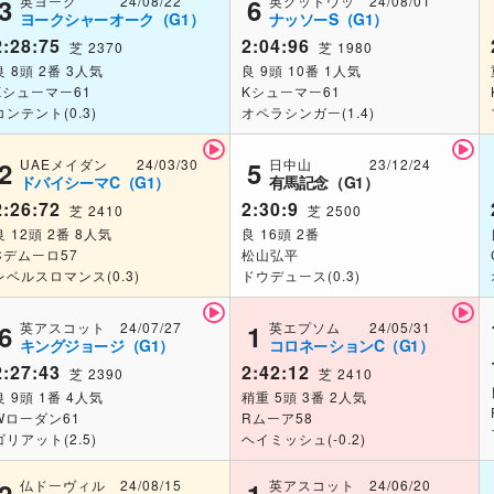
英ヨーク 24/08/22
英グッドウッ 24/08/01
3
6
ヨークシャーオーク（G1）
ナッソーS（G1）
2:28:75
2:04:96
芝 2370
芝 1980
良 8頭 2番 3人気
良 9頭 10番 1人気
Kシューマー61
Kシューマー61
コンテント(0.3)
オペラシンガー(1.4)
UAEメイダン 24/03/30
日中山 23/12/24
2
5
ドバイシーマC（G1）
有馬記念（G1）
2:26:72
2:30:9
芝 2410
芝 2500
良 12頭 2番 8人気
良 16頭 2番
Cデムーロ57
松山弘平
レベルスロマンス(0.3)
ドウデュース(0.3)
英アスコット 24/07/27
英エプソム 24/05/31
6
1
キングジョージ（G1）
コロネーションC（G1）
2:27:43
2:42:12
芝 2390
芝 2410
良 9頭 1番 4人気
稍重 5頭 3番 2人気
Wローダン61
Rムーア58
ゴリアット(2.5)
ヘイミッシュ(-0.2)
仏ドーヴィル 24/08/15
英アスコット 24/06/20