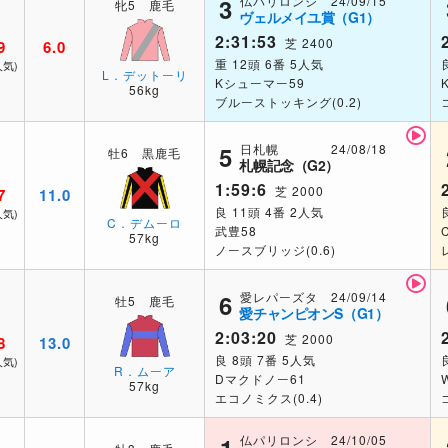
仏パリロンシ 24/09/15
3
牝5 鹿毛
ヴェルメイユ賞（G1）
2:31:53
芝 2400
9
6.0
重 12頭 6番 5人気
人気)
L．デットーリ
Kシューマー59
56kg
ブルーストッキング(0.2)
日札幌 24/08/18
5
牡6 黒鹿毛
札幌記念（G2）
1:59:6
芝 2000
7
11.0
良 11頭 4番 2人気
人気)
C．デムーロ
武豊58
57kg
ノースブリッジ(0.6)
愛レパーズタ 24/09/14
6
牡5 鹿毛
愛チャンピオンS（G1）
2:03:20
芝 2000
8
13.0
良 8頭 7番 5人気
人気)
R．ムーア
Dマクドノー61
57kg
エコノミクス(0.4)
仏パリロンシ 24/10/05