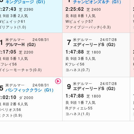
キングジョージ（G1）
チャンピオンズ＆チ（G1）
2:27:43
2:25:62
芝 2390
芝 2400
良 9頭 3番 2人気
良 8頭 8番 1人気
Wビュイック61
Wビュイック57
ゴリアット(1.0)
ファイブジーパッチ(-0.3)
米デルマー 24/08/31
米デルマー 24/07/28
1
7
デルマーH（G2）
エディーリードS（G2）
2:17:05
1:47:88
芝 2200
芝 1800
良 6頭 5番 1人気
良 9頭 3番 5人気
Kフレイ56
Kフレイ56
ダイシーモーチャラ(0.0)
ヨハネス(0.7)
米デルマー 24/07/28
9
米デルマー 24/08/31
5
エディーリードS（G2）
パシフィッククラシ（G1）
1:47:88
芝 1800
2:02:10
ダ 2000
良 9頭 1番 7人気
良 8頭 2番 6人気
Rグティエレ55
Hベリオス56
ヨハネス(1.0)
ミクスト(0.9)