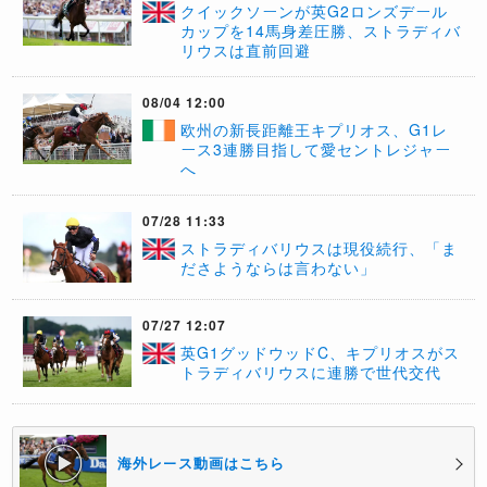
クイックソーンが英G2ロンズデール
カップを14馬身差圧勝、ストラディバ
リウスは直前回避
08/04 12:00
​欧州の新長距離王キプリオス、G1レ
ース3連勝目指して愛セントレジャー
へ
07/28 11:33
ストラディバリウスは現役続行、「ま
ださようならは言わない」
07/27 12:07
英G1グッドウッドC、キプリオスがス
トラディバリウスに連勝で世代交代
海外レース動画はこちら