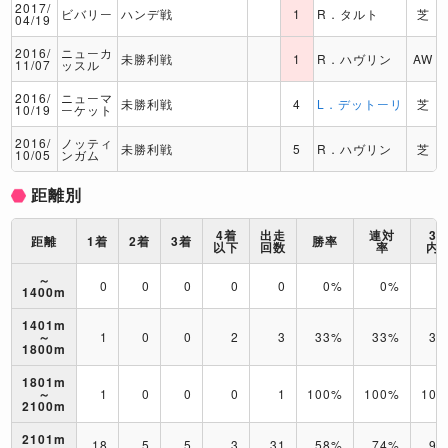
2017/
ビバリー
ハンデ戦
1
R．タルト
芝
04/19
2016/
ニューカ
未勝利戦
1
R．ハヴリン
AW
11/07
ッスル
2016/
ニューマ
未勝利戦
4
L．デットーリ
芝
10/19
ーケット
2016/
ノッティ
未勝利戦
5
R．ハヴリン
芝
10/05
ンガム
距離別
4着
出走
連対
3
距離
1着
2着
3着
勝率
以下
回数
率
内
～
0
0
0
0
0
0%
0%
0
1400m
1401m
～
1
0
0
2
3
33%
33%
33
1800m
1801m
～
1
0
0
0
1
100%
100%
10
2100m
2101m
18
5
5
3
31
58%
74%
90