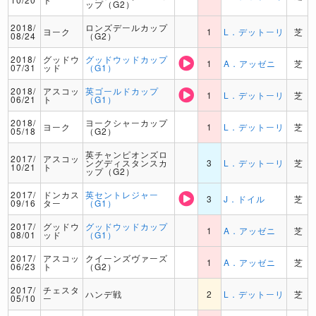
ップ（G2）
2018/
ロンズデールカップ
ヨーク
1
L．デットーリ
芝
08/24
（G2）
2018/
グッドウ
グッドウッドカップ
1
A．アッゼニ
芝
07/31
ッド
（G1）
2018/
アスコッ
英ゴールドカップ
1
L．デットーリ
芝
06/21
ト
（G1）
2018/
ヨークシャーカップ
ヨーク
1
L．デットーリ
芝
05/18
（G2）
英チャンピオンズロ
2017/
アスコッ
ングディスタンスカ
3
L．デットーリ
芝
10/21
ト
ップ（G2）
2017/
ドンカス
英セントレジャー
3
J．ドイル
芝
09/16
ター
（G1）
2017/
グッドウ
グッドウッドカップ
1
A．アッゼニ
芝
08/01
ッド
（G1）
2017/
アスコッ
クイーンズヴァーズ
1
A．アッゼニ
芝
06/23
ト
（G2）
2017/
チェスタ
ハンデ戦
2
L．デットーリ
芝
05/10
ー