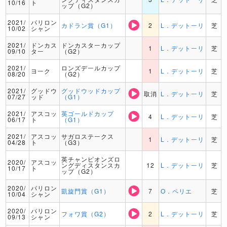
10/16
ト
ップ（G2）
2021/
パリロン
カドラン賞（G1）
2
L．デットーリ
芝
10/02
シャン
2021/
ドンカス
ドンカスターカップ
1
L．デットーリ
芝
09/10
ター
（G2）
2021/
ロンズデールカップ
ヨーク
1
L．デットーリ
芝
08/20
（G2）
2021/
グッドウ
グッドウッドカップ
取消
L．デットーリ
芝
07/27
ッド
（G1）
2021/
アスコッ
英ゴールドカップ
4
L．デットーリ
芝
06/17
ト
（G1）
2021/
アスコッ
サガロステークス
1
L．デットーリ
芝
04/28
ト
（G3）
英チャンピオンズロ
2020/
アスコッ
ングディスタンスカ
12
L．デットーリ
芝
10/17
ト
ップ（G2）
2020/
パリロン
凱旋門賞（G1）
7
O．ペリエ
芝
10/04
シャン
2020/
パリロン
フォワ賞（G2）
2
L．デットーリ
芝
09/13
シャン