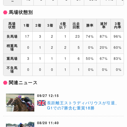
～
馬場状態別
馬場
4着
出走
連対
3着
1着
2着
3着
勝率
状態
以下
回数
率
内率
良馬場
17
3
2
1
23
74%
87%
96%
稍重馬
0
1
2
2
5
0%
20%
60%
場
重馬場
3
1
1
1
6
50%
67%
83%
不良馬
0
0
0
1
1
0%
0%
0%
場
関連ニュース
09/27 12:15
​長距離王ストラディバリウスが引退、
G1での7勝含む重賞18勝
08/20 11:40