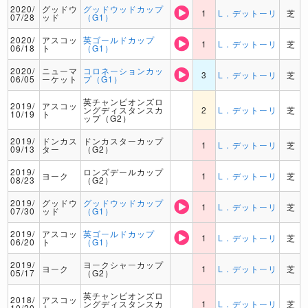
2020/
グッドウ
グッドウッドカップ
1
L．デットーリ
芝
07/28
ッド
（G1）
2020/
アスコッ
英ゴールドカップ
1
L．デットーリ
芝
06/18
ト
（G1）
2020/
ニューマ
コロネーションカッ
3
L．デットーリ
芝
06/05
ーケット
プ（G1）
英チャンピオンズロ
2019/
アスコッ
ングディスタンスカ
2
L．デットーリ
芝
10/19
ト
ップ（G2）
2019/
ドンカス
ドンカスターカップ
1
L．デットーリ
芝
09/13
ター
（G2）
2019/
ロンズデールカップ
ヨーク
1
L．デットーリ
芝
08/23
（G2）
2019/
グッドウ
グッドウッドカップ
1
L．デットーリ
芝
07/30
ッド
（G1）
2019/
アスコッ
英ゴールドカップ
1
L．デットーリ
芝
06/20
ト
（G1）
2019/
ヨークシャーカップ
ヨーク
1
L．デットーリ
芝
05/17
（G2）
英チャンピオンズロ
2018/
アスコッ
ングディスタンスカ
1
L．デットーリ
芝
10/20
ト