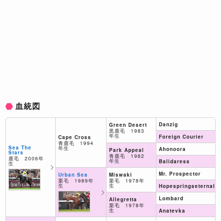
血統図
Danzig
Green Desert
黒鹿毛 1983
年生
Foreign Courier
Cape Cross
青鹿毛 1994
Sea The
年生
Ahonoora
Park Appeal
Stars
青鹿毛 1982
鹿毛 2006年
年生
Balidaress
生
Mr. Prospector
Miswaki
Urban Sea
栗毛 1978年
栗毛 1989年
生
生
Hopespringseternal
Lombard
Allegretta
栗毛 1978年
生
Anatevka