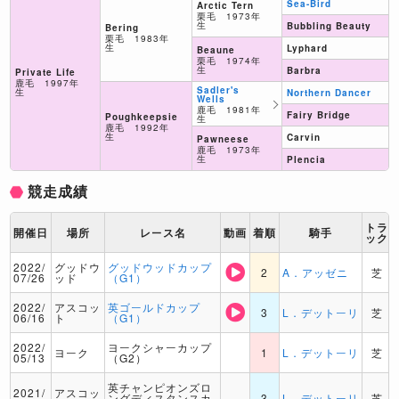
Sea-Bird
Arctic Tern
栗毛 1973年
生
Bubbling Beauty
Bering
栗毛 1983年
生
Lyphard
Beaune
栗毛 1974年
生
Barbra
Private Life
鹿毛 1997年
Sadler's
生
Northern Dancer
Wells
鹿毛 1981年
Fairy Bridge
Poughkeepsie
生
鹿毛 1992年
生
Carvin
Pawneese
鹿毛 1973年
生
Plencia
競走成績
トラ
開催日
場所
レース名
動画
着順
騎手
ック
2022/
グッドウ
グッドウッドカップ
2
A．アッゼニ
芝
07/26
ッド
（G1）
2022/
アスコッ
英ゴールドカップ
3
L．デットーリ
芝
06/16
ト
（G1）
2022/
ヨークシャーカップ
ヨーク
1
L．デットーリ
芝
05/13
（G2）
英チャンピオンズロ
2021/
アスコッ
ングディスタンスカ
3
L．デットーリ
芝