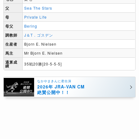
父
Sea The Stars
母
Private Life
母父
Bering
調教師
J＆T．ゴスデン
生産者
Bjorn E. Nielsen
馬主
Mr Bjorn E. Nielsen
通算成
35戦20勝[20-5-5-5]
績
なかやまきんに君出演
2026年 JRA-VAN CM
絶賛公開中！！