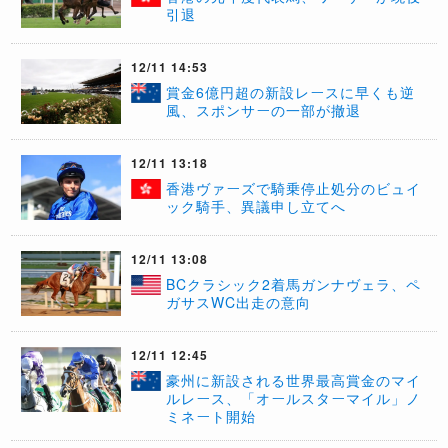
引退
12/11 14:53
賞金6億円超の新設レースに早くも逆
風、スポンサーの一部が撤退
12/11 13:18
香港ヴァーズで騎乗停止処分のビュイ
ック騎手、異議申し立てへ
12/11 13:08
​BCクラシック2着馬ガンナヴェラ、ペ
ガサスWC出走の意向
12/11 12:45
豪州に新設される世界最高賞金のマイ
ルレース、「オールスターマイル」ノ
ミネート開始