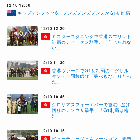
12/10 12:50
​キャプテンクックS、ダンズダンズダンスがG1初制覇
12/10 12:20
​ミスタースタニングで香港スプリント
制覇のティータン騎手、「信じられな
い」
12/10 11:30
香港ヴァーズでG1初制覇のエグザル
タント、調教師は「完ぺきな走りだっ
た」
12/10 10:45
グロリアスフォーエバーで香港C逃げ
切りのデソウサ騎手、「G1制覇は格
別」
12/10 10:15
​ビューティージェネレーション、来春