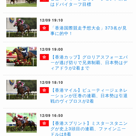
はドバイターフ目標
12/09 19:10
「香港国際競走予想大会」373名が見
事に的中！
12/09 19:00
【香港カップ】グロリアスフォーエバ
ーが逃げ切りで兄弟制覇、日本勢はデ
ィアドラが2着まで
12/09 18:10
【香港マイル】ビューティージェネレ
ーションが圧巻の連覇、日本勢は引退
戦のヴィブロスが2着
12/09 16:50
【香港スプリント】ミスタースタニン
グが史上3頭目の連覇、ファインニー
ドルは8着