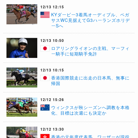
12/13 12:15
​KYダービー3着馬オーディブル、ペガ
サスWC見据えてG3ハーランズホリデ
ーSへ
12/13 10:50
​ロアリングライオンの主戦、マーフィ
ー騎手に短期騎手免許
12/13 10:15
​香港国際競走に出走の日本馬、無事に
帰国
12/12 15:26
ウィンクスが秋シーズンへ調教を本格
化、目標は次週にも決定か
12/12 13:30
香港の元年度代表馬、ワーザーが現役