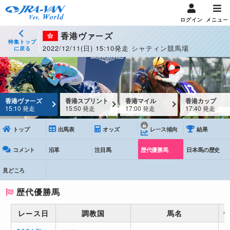
ログイン
メニュー
香港ヴァーズ
特集トップ
2022/12/11(日) 15:10発走 シャティン競馬場
に戻る
香港ヴァーズ
香港スプリント
香港マイル
香港カップ
15:10 発走
15:50 発走
17:00 発走
17:40 発走
トップ
出馬表
オッズ
レース傾向
結果
コメント
沿革
注目馬
歴代優勝馬
日本馬の歴史
見どころ
歴代優勝馬
レース日
調教国
馬名