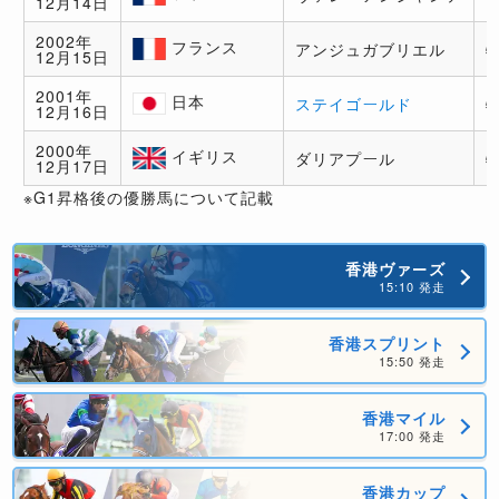
12月14日
フラ
ンス
2002年
フランス
アンジュガブリエル
12月15日
フラ
ンス
2001年
日本
ステイゴールド
12月16日
日本
2000年
イギリス
ダリアプール
12月17日
イギ
リス
※G1昇格後の優勝馬について記載
香港ヴァーズ
15:10 発走
香港スプリント
15:50 発走
香港マイル
17:00 発走
香港カップ