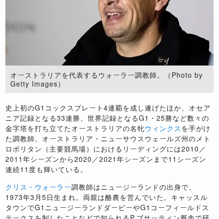
オーストラリアを代表するウォーラー調教師。（Photo by
Getty Images）
史上初のG1コックスプレート4連覇を成し遂げたほか、オセア
ニア記録となる33連勝、世界記録となるG1・25勝など数々の
金字塔を打ち立てたオーストラリアの名牝
ウィンクス
を手がけ
た調教師。オーストラリア・ニューサウスウェールズ州のメト
ロポリタン（主要競馬場）におけるリーディングには2010／
2011年シーズンから2020／2021年シーズンまで11シーズン
連続11度も輝いている。
クリス・ウォーラー
調教師はニュージーランドの出身で、
1973年3月5日生まれ。両親は酪農を営んでいた。キャッスル
タウンでG1ニュージーランドダービーやG1コーフィールドス
テークスを制したことなどで知られるP.ブサッティン厩舎で研