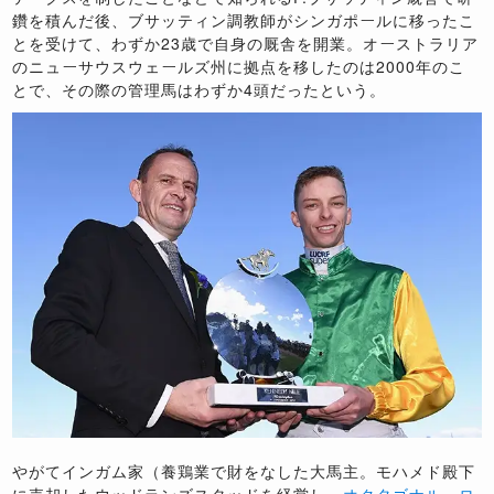
鑽を積んだ後、ブサッティン調教師がシンガポールに移ったこ
とを受けて、わずか23歳で自身の厩舎を開業。オーストラリア
のニューサウスウェールズ州に拠点を移したのは2000年のこ
とで、その際の管理馬はわずか4頭だったという。
やがてインガム家（養鶏業で財をなした大馬主。モハメド殿下
に売却したウッドランズスタッドを経営し、
オクタゴナル
、
ロ