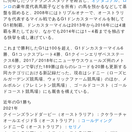
ンロ
の豪年度代表馬親子などを所有）の馬を預かるなどして基
盤を固めると、2008年にはトリプルオナーで、オーストラリ
アを代表するマイル戦であるG1ドンカスターマイルを制して
G1初制覇。ドンカスターマイルは2013年から2016年には4連
覇を果たしており、なかでも2014年には1～4着までを独占す
る快挙を成し遂げている。
これまで勝利したG1は100を超え、G1ドンカスターマイル6
勝、G1コックスプレート4勝、G1クイーンエリザベスステー
クス6勝。2017／2018年にニューサウスウェールズ州のメト
ロポリタンで挙げた189勝は自らのレコードを20勝も更新する
同カテゴリにおける新記録だった。現在はシドニー（ローズヒ
ルガーデンズ競馬場、ウォリックファーム競馬場）のほか、メ
ルボルン（フレミントン競馬場）、ゴールドコースト（ゴール
ドコースト競馬場）にも厩舎を構えている。
近年のG1勝ち
2021年
クイーンズランドダービー（オーストラリア）：クケラーチャ
オールエイジドS（オーストラリア）：
コールディング
シドニーC（オーストラリア）：
セリノ