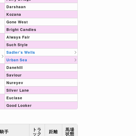
Darshaan
Kozana
Gone West
Bright Candles
Always Fair
Such Style
Sadler's Wells
Urban Sea
Danehill
Saviour
Nureyev
Silver Lane
Euclase
Good Looker
トラ
馬場
騎手
距離
ック
状態