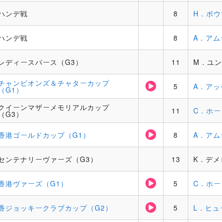
ハンデ戦
8
H．ボウ
ハンデ戦
8
A．アム
レディースパース（G3）
11
M．ユン
チャンピオンズ＆チャターカップ
5
A．アッ
（G1）
クイーンマザーメモリアルカップ
11
C．ホー
（G3）
香港ゴールドカップ（G1）
8
A．アム
センテナリーヴァーズ（G3）
13
K．デメ
香港ヴァーズ（G1）
5
C．ホー
香ジョッキークラブカップ（G2）
5
L．ヒュ