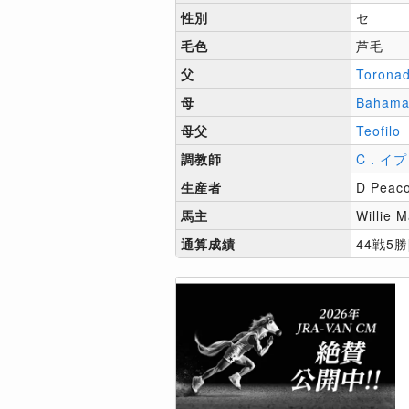
性別
セ
毛色
芦毛
父
Torona
母
Bahama
母父
Teofilo
調教師
C．イプ
生産者
D Peac
馬主
Willie 
通算成績
44戦5勝[