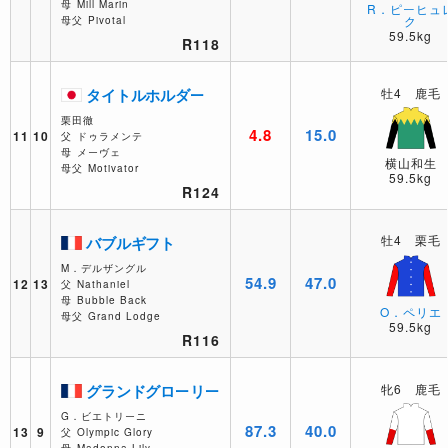
母
Mill Marin
R．ピーヒュ
ク
母父
Pivotal
59.5kg
R118
タイトルホルダー
牡4 鹿毛
栗田徹
4.8
15.0
11
10
父
ドゥラメンテ
母
メーヴェ
横山和生
母父
Motivator
59.5kg
R124
牡4 栗毛
バブルギフト
M．デルザングル
54.9
47.0
12
13
父
Nathaniel
母
Bubble Back
O．ペリエ
母父
Grand Lodge
59.5kg
R116
グランドグローリー
牝6 鹿毛
G．ビエトリーニ
87.3
40.0
13
9
父
Olympic Glory
母
Madonna Lily