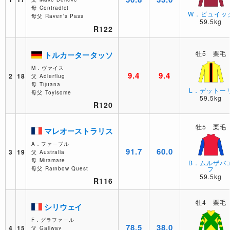
母
Contradict
W．ビュイッ
母父
Raven's Pass
59.5kg
R122
牡5 栗毛
トルカータータッソ
M．ヴァイス
9.4
9.4
2
18
父
Adlerflug
母
Tijuana
L．デットー
母父
Toylsome
59.5kg
R120
牡5 栗毛
マレオーストラリス
A．ファーブル
91.7
60.0
3
19
父
Australia
母
Miramare
B．ムルザバ
フ
母父
Rainbow Quest
59.5kg
R116
牡4 栗毛
シリウェイ
F．グラファール
78.5
38.0
4
15
父
Galiway