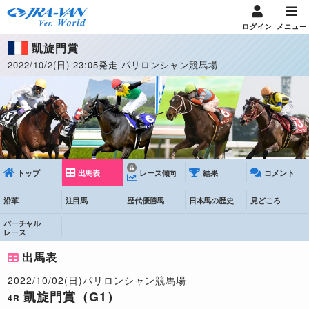
ログイン
メニュー
凱旋門賞
2022/10/2(日) 23:05発走 パリロンシャン競馬場
トップ
出馬表
レース傾向
結果
コメント
沿革
注目馬
歴代優勝馬
日本馬の歴史
見どころ
バーチャル
レース
出馬表
2022/10/02(日)パリロンシャン競馬場
凱旋門賞（G1）
4R