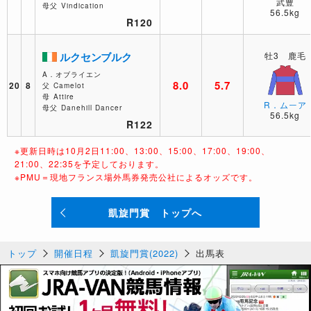
武豊
母父
Vindication
56.5kg
R120
ルクセンブルク
牡3 鹿毛
A．オブライエン
8.0
5.7
20
8
父
Camelot
母
Attire
R．ムーア
母父
Danehill Dancer
56.5kg
R122
※更新日時は10月2日11:00、13:00、15:00、17:00、19:00、
21:00、22:35を予定しております。
※PMU＝現地フランス場外馬券発売公社によるオッズです。
凱旋門賞 トップへ
トップ
開催日程
凱旋門賞(2022)
出馬表