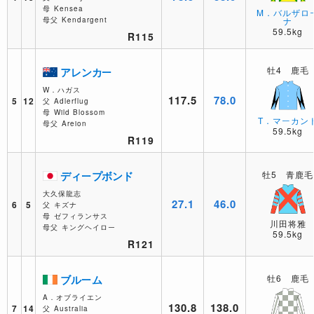
母
Kensea
M．バルザロ
母父
Kendargent
ナ
59.5kg
R115
牡4 鹿毛
アレンカー
W．ハガス
117.5
78.0
5
12
父
Adlerflug
母
Wild Blossom
T．マーカン
母父
Areion
59.5kg
R119
ディープボンド
牡5 青鹿毛
大久保龍志
27.1
46.0
6
5
父
キズナ
母
ゼフィランサス
川田将雅
母父
キングヘイロー
59.5kg
R121
ブルーム
牡6 鹿毛
A．オブライエン
130.8
138.0
7
14
父
Australia