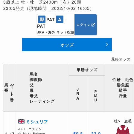
3歳以上 牡・牝 芝2400m（右）20頭
23:05発走（現地時間：2022/10/02 16:05）
即
A
PAT
-
ログイン
PAT
JRA・海外 ネット投票
オッズ
最終オッズ
単勝オッズ
馬名
調教師
性齢 毛色
ゲート番
馬
父
勝負服
J
ＰＭＵ
番
母
騎手
R
母父
斤量
A
レーティング
ミシュリフ
牡5 鹿毛
J＆T．ゴスデン
50.8
33.0
1
17
父
Make Believe