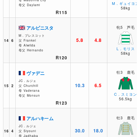
M．ギュイヨ
母父
Daylami
58kg
R115
アルピニスタ
牝5 芦毛
M．プレスコット
5.8
4.8
14
6
父
Frankel
母
Alwilda
L．モリス
母父
Hernando
58kg
R120
牡3 鹿毛
ヴァデニ
JC．ルジェ
10.3
6.5
15
2
父
Churchill
母
Vaderana
C．スミヨ
母父
Monsun
56.5kg
R123
アルハキーム
牡3 鹿毛
JC．ルジェ
30.0
18.0
16
4
父
Siyouni
母
Jadhaba