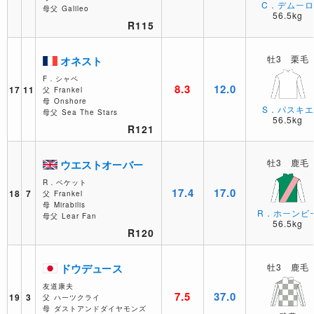
C．デムー
母父
Galileo
56.5kg
R115
牡3 栗毛
オネスト
F．シャペ
8.3
12.0
17
11
父
Frankel
母
Onshore
S．パスキエ
母父
Sea The Stars
56.5kg
R121
牡3 鹿毛
ウエストオーバー
R．ベケット
17.4
17.0
18
7
父
Frankel
母
Mirabilis
R．ホーンビ
母父
Lear Fan
56.5kg
R120
ドウデュース
牡3 鹿毛
友道康夫
7.5
37.0
19
3
父
ハーツクライ
母
ダストアンドダイヤモンズ