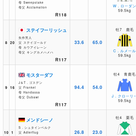
母
Sweepstake
W．ローダ
母父
Acclamation
59.5kg
R118
ステイフーリッシュ
牡7 鹿毛
矢作芳人
33.6
65.0
8
20
父
ステイゴールド
母
カウアイレーン
C．ルメー
母父
キングカメハメハ
59.5kg
R117
牡4 青鹿毛
モスターダフ
J＆T．ゴスデン
94.4
54.0
9
16
父
Frankel
母
Handassa
J．クローリ
母父
Dubawi
59.5kg
R117
牡4 栗毛
メンドシーノ
S．シュタインベルク
26.8
23.0
10
1
父
Adlerflug