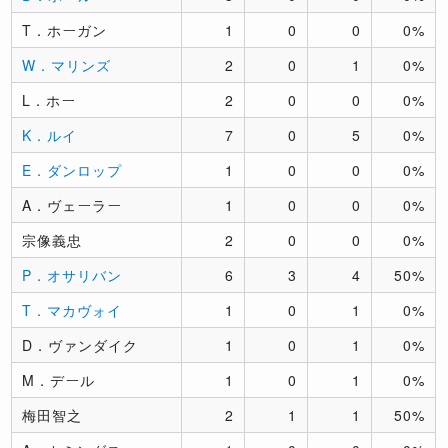
T．ホーガン
1
0
0
0%
W．マリンズ
2
0
1
0%
L．ホー
2
0
0
0%
K．ルイ
7
0
5
0%
E．ダンロップ
1
0
0
0%
A．ヴェーラー
1
0
0
0%
宗像義忠
2
0
0
0%
P．オサリバン
6
3
4
50%
T．マカヴォイ
1
0
1
0%
D．ヴァンダイク
1
0
1
0%
M．デール
1
0
1
0%
梅田智之
2
1
1
50%