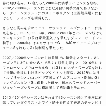
界に飛び込み、17歳だった2000年に騎手ライセンスを取得。
2002／2003年シーズンにはまだ見習い騎手の身でありなが
ら、クイーンズランド州のメトロポリタン（主要競馬場）にお
けるリーディングを獲得した。
さらなる高みを求めてニューサウスウェールズ州シドニーに拠
点を移し、2005／2006年、2006／2007年と2シーズン続けて
ランキング2位（1位は豪殿堂入りを果たすダレン・ビードマン
騎手）。2006年にはエキサイツでG1・AJCサイアーズプロデ
ュースSを制してG1初制覇を果たした。
2007／2008年シーズンからは香港での騎乗をスタート。2シ
ーズン目に3位に食い込んで早くも頭角を現すと、2010年には
フェローシップでローカルG1（LG1）のスチュワーズCを制し
て待望の香港におけるビッグタイトルを獲得。2012年にはリ
トルブリッジとのコンビで英国ロイヤルアスコット開催のG1
キングズスタンドSに優勝したほか、日本のワールドスーパー
ジョッキーズシリーズに初出場して初制覇を決めた。
2013／2014年シーズンはそれまで13シーズン続けて王座に君
臨していたダグラス・ホワイト騎手を抑えて香港のチャンピオ