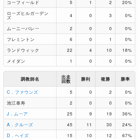
コーフィールド
5
1
2
20%
ローズヒルガーデン
4
0
3
0%
ズ
ムーニーバレー
2
0
0
0%
フレミントン
6
0
1
0%
ランドウィック
22
4
10
18%
メイダン
1
0
0
0%
出走
調教師名
勝利
複勝
勝率
回数
C．ファウンズ
5
0
2
0%
池江泰寿
2
0
0
0%
J．ムーア
25
9
19
36%
A．クルーズ
45
11
30
24%
D．ヘイズ
15
10
12
67%