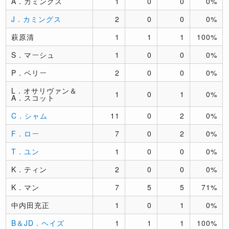
A．カミングス
1
0
0
0%
J．カミングス
2
0
0
0%
萩原清
1
1
1
100%
S．マーシュ
1
0
0
0%
P．ペリー
2
0
0
0%
L．オサリヴァン＆
1
0
1
0%
A．スコット
C．シャム
11
0
2
0%
F．ロー
7
0
2
0%
T．ユン
1
0
0
0%
K．ティン
2
0
0
0%
K．マン
7
5
5
71%
中内田充正
1
0
1
0%
B＆JD．ヘイズ
1
1
1
100%