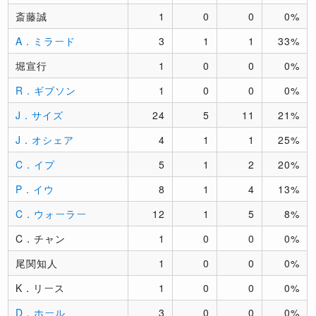
斎藤誠
1
0
0
0%
A．ミラード
3
1
1
33%
堀宣行
1
0
0
0%
R．ギブソン
1
0
0
0%
J．サイズ
24
5
11
21%
J．オシェア
4
1
1
25%
C．イプ
5
1
2
20%
P．イウ
8
1
4
13%
C．ウォーラー
12
1
5
8%
C．チャン
1
0
0
0%
尾関知人
1
0
0
0%
K．リース
1
0
0
0%
D．ホール
3
0
0
0%