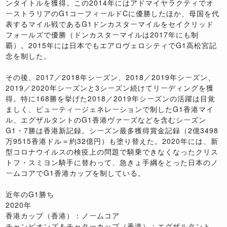
ンタイトルを獲得。この2014年にはアドマイヤラクティでオ
ーストラリアのG1コーフィールドCに優勝したほか、母国を代
表するマイル戦であるG1ドンカスターマイルをセイクリッド
フォールズで優勝（ドンカスターマイルは2017年にも制
覇）。2015年には日本でもエアロヴェロシティでG1高松宮記
念を制した。
その後、2017／2018年シーズン、2018／2019年シーズン、
2019／2020年シーズンと3シーズン続けてリーディングを獲
得。特に168勝を挙げた2018／2019年シーズンの活躍は目覚
ましく、ビューティージェネレーションで制したG1香港マイ
ル、エグザルタントのG1香港ヴァーズなどを含むシーズン
G1・7勝は香港新記録。シーズン最多獲得賞金記録（2億3498
万9515香港ドル＝約32億円）も塗り替えた。2020年には、新
型コロナウイルスの検疫上の問題で騎乗できなくなったクリス
トフ・スミヨン騎手に替わって、急きょ手綱をとった日本のノ
ームコアでG1香港カップを制している。
近年のG1勝ち
2020年
香港カップ（香港）：ノームコア
チャンピオンズ＆チャターカップ（香港）：エグザルタント