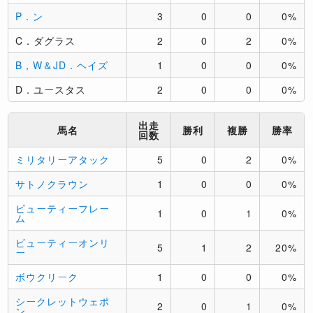
P．ン
3
0
0
0%
C．ダグラス
2
0
2
0%
B，W＆JD．ヘイズ
1
0
0
0%
D．ユースタス
2
0
0
0%
出走
馬名
勝利
複勝
勝率
回数
ミリタリーアタック
5
0
2
0%
サトノクラウン
1
0
0
0%
ビューティーフレー
1
0
1
0%
ム
ビューティーオンリ
5
1
2
20%
ー
ボウクリーク
1
0
0
0%
シークレットウェポ
2
0
1
0%
ン