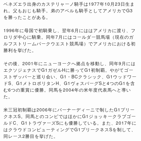
ベネズエラ出身のカステリャーノ騎手は1977年10月23日生ま
れ。父もおじも騎手。弟のアベルも騎手としてアメリカでG3
を勝ったことがある。
1996年に母国で初騎乗し、翌年6月にははアメリカに渡り、フ
ロリダ中心に騎乗。同年7月にはコールダー競馬場（現在のガ
ルフストリームパークウエスト競馬場）でアメリカにおける初
勝利を挙げた。
その後、2001年にニューヨークへ拠点を移動し、同年9月には
エクソジェナスでG1ガゼルHに勝ってG1初制覇。やがてゴー
ストザッパーと巡り会い、G1・BCクラシック、G1ウッドワー
ドS、G1メトロポリタンH、G1ヴォスバーグSと4つのG1を含
む6つの重賞に優勝。同馬を2004年の米年度代表馬へと導い
た。
米三冠初制覇は2006年にバーナーディーニで制したG1プリー
クネスS。同馬とのコンビではほかにG1ジョッキークラブゴー
ルドC、G1トラヴァーズSにも優勝している。また、2017年に
はクラウドコンピューティングでG1プリークネスSを制して、
同レース2勝目を挙げた。