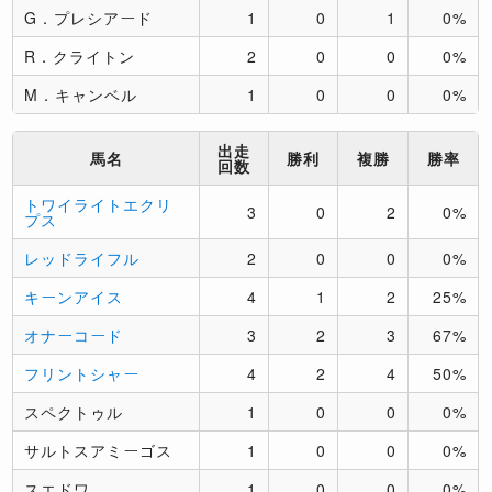
G．プレシアード
1
0
1
0%
R．クライトン
2
0
0
0%
M．キャンベル
1
0
0
0%
出走
馬名
勝利
複勝
勝率
回数
トワイライトエクリ
3
0
2
0%
プス
レッドライフル
2
0
0
0%
キーンアイス
4
1
2
25%
オナーコード
3
2
3
67%
フリントシャー
4
2
4
50%
スペクトゥル
1
0
0
0%
サルトスアミーゴス
1
0
0
0%
スエドワ
1
0
0
0%