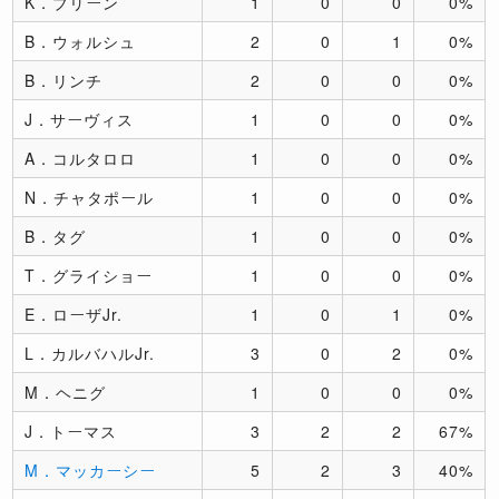
K．ブリーン
1
0
0
0%
B．ウォルシュ
2
0
1
0%
B．リンチ
2
0
0
0%
J．サーヴィス
1
0
0
0%
A．コルタロロ
1
0
0
0%
N．チャタポール
1
0
0
0%
B．タグ
1
0
0
0%
T．グライショー
1
0
0
0%
E．ローザJr.
1
0
1
0%
L．カルバハルJr.
3
0
2
0%
M．ヘニグ
1
0
0
0%
J．トーマス
3
2
2
67%
M．マッカーシー
5
2
3
40%