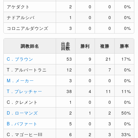
アケダクト
2
0
0
0%
ナドアルシバ
1
0
0
0%
コロニアルダウンズ
3
0
0
0%
出走
調教師名
勝利
複勝
勝率
回数
C．ブラウン
53
9
21
17%
T．アルバートラニ
12
0
7
0%
M．メーカー
3
0
0
0%
T．プレッチャー
38
4
11
11%
C．クレメント
1
0
0
0%
D．ローマンズ
2
1
2
50%
B．バファート
5
0
3
0%
C．マゴーヒーIII
6
2
3
33%