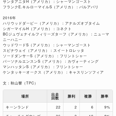
サンタアニタH（アメリカ）：シャーマンゴースト
フランクE.キルローマイルS（アメリカ）：バルアバリ
2016年
ハリウッドダービー（アメリカ）：アナルズオブタイム
シガーマイルH（アメリカ）：コネクト
BCジュヴェナイルフィリーズターフ（アメリカ）：ニューマ
ニーハニー
ウッドワードS（アメリカ）：シャーマンゴースト
スピナウェイ（アメリカ）：スイートロレッタ
ソードダンサーS（アメリカ）：フリントシャー
パーソナルエンスンS（アメリカ）：カヴォーティング
マンハッタンS（アメリカ）：フリントシャー
ケンタッキーオークス（アメリカ）：キャスリンソフィア
文：秋山響（TPC）
出走
場所
勝利
複勝
勝率
回数
キーンランド
22
2
6
9%
チャーチルダウンズ
36
3
10
8%