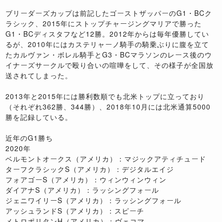
ブリーダーズカップは前記したゴーストザッパーのG1・BCク
ラシック、2015年にストップチャージングマリアで勝った
G1・BCディスタフなど12勝。2012年からは毎年優勝してい
るが、2010年にはカステリャーノ騎手の騎乗ぶりに腹を立て
たカルヴァン・ボレル騎手とG3・BCマラソンのレース後のウ
イナーズサークルで殴り合いの喧嘩をして、その様子が全国放
送されてしまった。
2013年と2015年には勝利数順でも北米トップに立っており
（それぞれ362勝、344勝）、2018年10月には北米通算5000
勝を記録している。
近年のG1勝ち
2020年
ベルモントオークス（アメリカ）：マジックアティチュード
ターフクラシックS（アメリカ）：デジタルエイジ
フォアゴーS（アメリカ）：ウィンウィンウィン
ダイアナS（アメリカ）：ラッシングフォール
ジェニワイリーS（アメリカ）：ラッシングフォール
アッシュランドS（アメリカ）：スピーチ
メトロポリタンH（アメリカ）：ヴェコマ