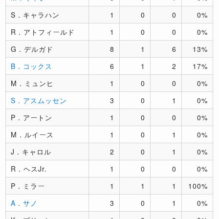
S．キャラハン
1
0
0
0%
R．アトフィールド
1
0
0
0%
G．デルガド
8
1
6
13%
B．コックス
6
1
2
17%
M．ミュンヒ
1
0
0
0%
S．アスムッセン
3
0
1
0%
P．アートン
1
0
0
0%
M．ルイース
1
0
1
0%
J．キャロル
2
0
1
0%
R．ヘスJr.
1
0
0
0%
P．ミラー
1
1
1
100%
A．サノ
3
0
1
0%