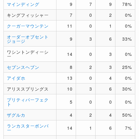
マインディング
9
7
9
78%
キングフィッシャー
7
0
2
0%
クーガーマウンテン
11
0
1
0%
オーダーオブセント
9
3
6
33%
ジョージ
ワシントンディーシ
14
0
3
0%
ー
セブンスヘブン
8
2
3
25%
アイダホ
13
0
4
0%
アリススプリングス
10
3
6
30%
プリティパーフェク
5
0
0
0%
ト
ザグルカ
4
2
4
50%
ランカスターボンバ
14
1
6
7%
ー