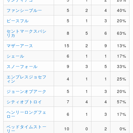
ファンシーブルー
5
2
4
40%
ピースフル
5
1
3
20%
セントマークスバシ
8
5
6
63%
リカ
マザーアース
15
2
9
13%
シェール
6
1
1
17%
スノーフォール
9
3
5
33%
エンプレスジョセフ
4
1
1
25%
ィン
ジョーンオブアーク
5
1
3
20%
シティオブトロイ
7
4
4
57%
ヘンリーロングフェ
6
1
3
17%
ロー
ベッドタイムストー
10
0
2
0%
リー