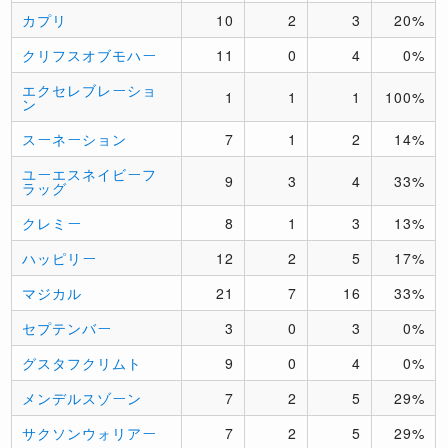
カプリ
10
2
3
20%
クリフスオブモハー
11
0
4
0%
エクセレブレーショ
1
1
1
100%
ン
スーネーション
7
1
2
14%
ユーエスネイビーフ
9
3
4
33%
ラッグ
クレミー
8
1
3
13%
ハッピリー
12
2
5
17%
マジカル
21
7
16
33%
セプテンバー
3
0
3
0%
グスタフクリムト
9
0
4
0%
メンデルスゾーン
7
2
5
29%
サクソンウォリアー
7
2
5
29%