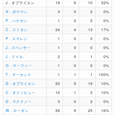
J．オブライエン
19
6
10
32%
H．ボウマン
3
0
2
0%
P．ハナガン
1
0
0
0%
C．スミヨン
24
4
13
17%
P．スマレン
1
0
0
0%
J．スペンサー
1
0
0
0%
J．ドイル
2
0
1
0%
O．マーフィー
1
0
0
0%
T．マーカンド
1
1
1
100%
D．オブライエン
50
5
19
10%
C．オドノヒュー
10
1
3
10%
D．マクドノー
3
0
2
0%
W．ローダン
56
9
25
16%