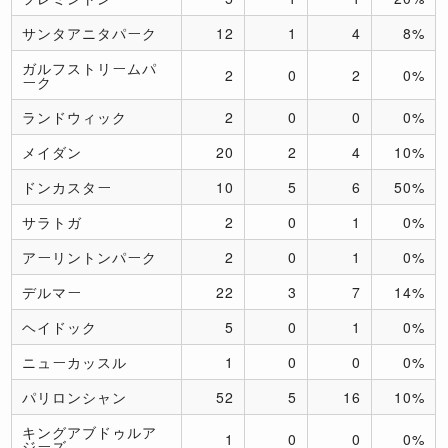
サンタアニタパーク
12
1
4
8%
ガルフストリームパ
2
0
2
0%
ーク
ランドウィック
2
0
0
0%
メイダン
20
2
4
10%
ドンカスター
10
5
6
50%
サラトガ
2
0
1
0%
アーリントンパーク
2
0
1
0%
デルマー
22
3
7
14%
ヘイドック
5
0
1
0%
ニューカッスル
1
0
0
0%
パリロンシャン
52
5
16
10%
キングアブドゥルア
1
0
0
0%
ジーズ