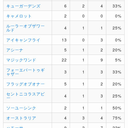
キューガーデンズ
6
2
4
33%
キャメロット
2
0
0
0%
ルーラーオブザワー
4
1
1
25%
ルド
アイキャンフライ
13
0
3
0%
アシーナ
5
1
2
20%
マジックワンド
22
1
9
5%
フォーエバートゥギ
3
1
3
33%
ャザー
フラッグオブオナー
5
1
2
20%
セントニコラスアビ
4
1
3
25%
ー
ソーユーシンク
2
1
1
50%
オーストラリア
4
3
4
75%
ハモーサ
9
2
7
22%