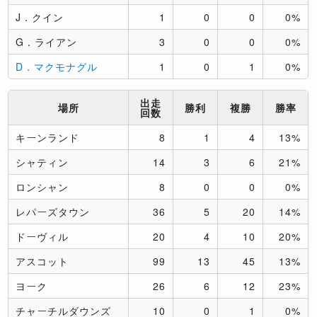
J．クイン
1
0
0
0%
G．ライアン
3
0
0
0%
D．マクモナグル
1
0
1
0%
出走
場所
勝利
複勝
勝率
回数
キーンランド
8
1
4
13%
シャティン
14
3
6
21%
ロンシャン
8
0
0
0%
レパーズタウン
36
5
20
14%
ドーヴィル
20
4
10
20%
アスコット
99
13
45
13%
ヨーク
26
6
12
23%
チャーチルダウンズ
10
0
1
0%