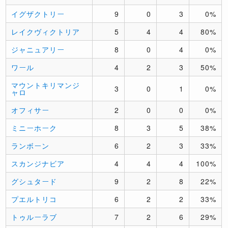
イグザクトリー
9
0
3
0%
レイクヴィクトリア
5
4
4
80%
ジャニュアリー
8
0
4
0%
ワール
4
2
3
50%
マウントキリマンジ
3
0
1
0%
ャロ
オフィサー
2
0
0
0%
ミニーホーク
8
3
5
38%
ランボーン
6
2
3
33%
スカンジナビア
4
4
4
100%
グシュタード
9
2
8
22%
プエルトリコ
6
2
2
33%
トゥルーラブ
7
2
6
29%