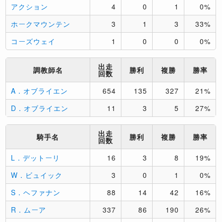
アクション
4
0
1
0%
ホークマウンテン
3
1
3
33%
コーズウェイ
1
0
0
0%
出走
調教師名
勝利
複勝
勝率
回数
A．オブライエン
654
135
327
21%
D．オブライエン
11
3
5
27%
出走
騎手名
勝利
複勝
勝率
回数
L．デットーリ
16
3
8
19%
W．ビュイック
3
0
1
0%
S．ヘファナン
88
14
42
16%
R．ムーア
337
86
190
26%