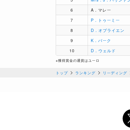
6
A．マレー
7
P．トゥーミー
8
D．オブライエン
9
K．バーク
10
D．ウェルド
※獲得賞金の通貨はユーロ
トップ
ランキング
リーディング
Twi