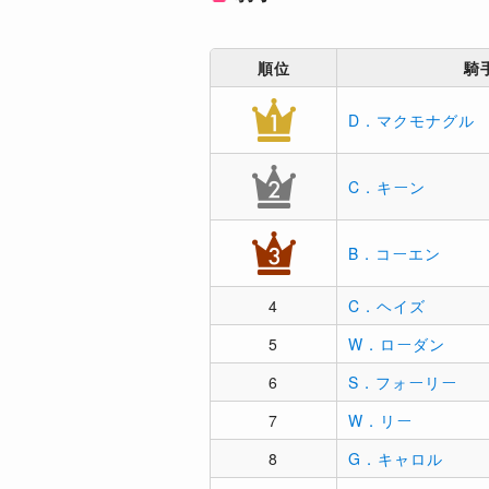
順位
騎
D．マクモナグル
C．キーン
B．コーエン
4
C．ヘイズ
5
W．ローダン
6
S．フォーリー
7
W．リー
8
G．キャロル