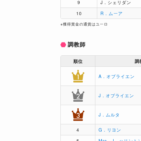
9
J．シェリダン
10
R．ムーア
※獲得賞金の通貨はユーロ
調教師
順位
調
A．オブライエン
J．オブライエン
J．ムルタ
4
G．リヨン
5
Mrs．J．ハリント