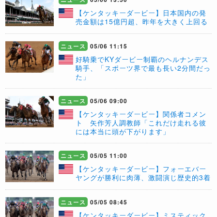
【ケンタッキーダービー】日本国内の発
売金額は15億円超、昨年を大きく上回る
ニュース
05/06 11:15
​好騎乗でKYダービー制覇のヘルナンデス
騎手、「スポーツ界で最も長い2分間だっ
た」
ニュース
05/06 09:00
【ケンタッキーダービー】関係者コメン
ト 矢作芳人調教師「これだけ走れる彼
には本当に頭が下がります」
ニュース
05/05 11:00
【ケンタッキーダービー】フォーエバー
ヤングが勝利に肉薄、激闘演じ歴史的3着
ニュース
05/05 08:45
【ケンタッキーダービー】ミスティック