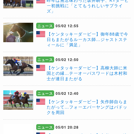
昨年は無念味わった坂井騎手、KYダービ
ー初挑戦に「とてもうれしいサプライ
ズ」
ニュース
05/02 12:55
【ケンタッキーダービー】御年88歳で今
日もまたがるルーカス師…ジャストステ
ィールに「満足」
ニュース
05/02 12:50
【ケンタッキーダービー】高柳大師に米
国との縁…テーオーパスワードは木村和
士が連日またがる
ニュース
05/02 12:40
【ケンタッキーダービー】矢作師自らま
たがって…フォーエバーヤングはパドッ
クを周回
ニュース
05/01 20:28