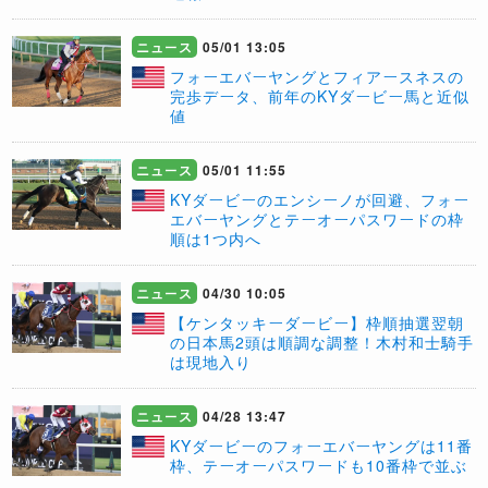
ニュース
05/01 13:05
フォーエバーヤングとフィアースネスの
完歩データ、前年のKYダービー馬と近似
値
ニュース
05/01 11:55
KYダービーのエンシーノが回避、フォー
エバーヤングとテーオーパスワードの枠
順は1つ内へ
ニュース
04/30 10:05
【ケンタッキーダービー】枠順抽選翌朝
の日本馬2頭は順調な調整！木村和士騎手
は現地入り
ニュース
04/28 13:47
KYダービーのフォーエバーヤングは11番
枠、テーオーパスワードも10番枠で並ぶ