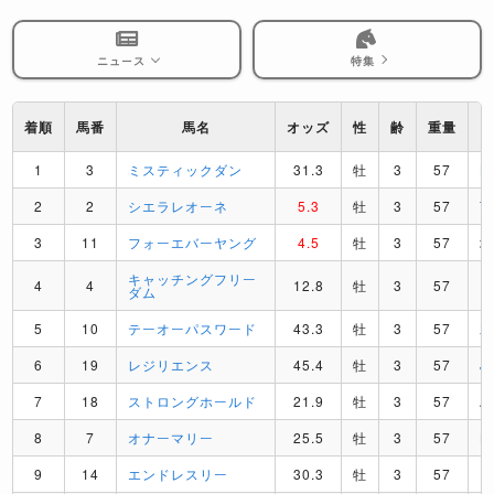
ニュース
特集
着順
馬番
馬名
オッズ
性
齢
重量
1
3
ミスティックダン
31.3
牡
3
57
B
2
2
シエラレオーネ
5.3
牡
3
57
T
3
11
フォーエバーヤング
4.5
牡
3
57
キャッチングフリー
4
4
12.8
牡
3
57
F
ダム
5
10
テーオーパスワード
43.3
牡
3
57
6
19
レジリエンス
45.4
牡
3
57
J
7
18
ストロングホールド
21.9
牡
3
57
A
8
7
オナーマリー
25.5
牡
3
57
B
9
14
エンドレスリー
30.3
牡
3
57
U