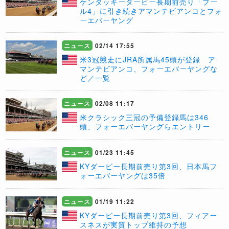
ケンタッキーダービー長期前売り「プー
ル4」に引き続きアマンテビアンコとフォ
ーエバーヤング
ニュース
02/14 17:55
米3冠競走にJRA所属馬45頭が登録 ア
マンテビアンコ、フォーエバーヤングな
ど／一覧
ニュース
02/08 11:17
米クラシック三冠の予備登録馬は346
頭、フォーエバーヤングらエントリー
ニュース
01/23 11:45
KYダービー長期前売り第3回、日本馬フ
ォーエバーヤングは35倍
ニュース
01/19 11:22
KYダービー長期前売り第3回、フィアー
スネスが実質トップ維持の予想