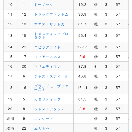
10
1
ドーノック
19.2
牡
3
57
L
11
12
トラックファントム
36.9
牡
3
57
J
12
13
ウエストサラトガ
81.7
牡
3
57
J
ドメスティックプロ
13
15
55.4
牡
3
57
I
ダクト
14
21
エピックライド
127.5
牡
3
57
A
15
17
フィアースネス
3.6
牡
3
57
J
16
20
ソサエティマン
37.8
セ
3
57
L
17
6
ジャストスティール
46.8
牡
3
57
K
グランドモーザファ
18
16
161.1
牡
3
57
E
ースト
19
5
カタリティック
84.5
牡
3
57
J
20
8
ジャストアタッチ
8.8
牡
3
57
F
取消
9
エンシーノ
牡
3
57
A
取消
22
ムガトゥ
牡
3
57
J