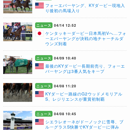
フォーエバーヤング、KYダービー現地入
り後初の馬場入り
ニュース
04/14 12:52
ケンタッキーダービー日本馬初Vへ…フォ
ーエバーヤングが決戦の地チャーチルダ
ウンズ到着
ニュース
04/09 10:40
最後のKYダービー長期前売り、フォーエ
バーヤングは3番人気をキープ
ニュース
04/08 11:20
​KYダービー路線のG2ウッドメモリアル
S、レジリエンスが重賞初制覇
ニュース
04/08 10:45
​シエラレオーネがドーノックに雪辱、ブ
ルーグラスS快勝でKYダービーに弾み