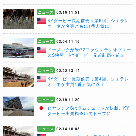
ニュース
03/16 11:51
​KYダービー長期前売り第5回、シエラレ
オーネが名実ともに1番人気に
ニュース
03/04 11:15
​ドーノックが米G2ファウンテンオブユー
スS快勝、KYダービー兄弟制覇へ前進
ニュース
02/22 13:14
KYダービー長期前売り第4回、シエラレ
オーネが実質1番人気に浮上
ニュース
02/19 11:20
ヒヤシンスSはラムジェットが快勝、KY
ダービー出走権争いでトップに
ニュース
02/14 18:05