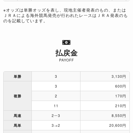
※オッズは単勝オッズを表し、現地主催者発表のもの、または
ＪＲＡによる海外競馬発売が行われたレースはＪＲＡ発表のも
のを記載しています。
払戻金
PAYOFF
単勝
3
3,130円
3
600円
複勝
2
170円
11
210円
馬連
2ー3
8,550円
馬単
3→2
20,600円