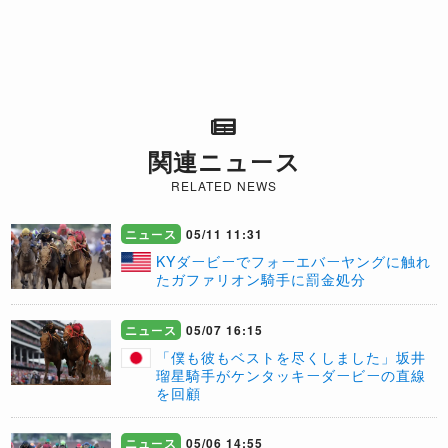
関連ニュース
RELATED NEWS
ニュース
05/11 11:31
KYダービーでフォーエバーヤングに触れ
たガファリオン騎手に罰金処分
ニュース
05/07 16:15
「僕も彼もベストを尽くしました」坂井
瑠星騎手がケンタッキーダービーの直線
を回顧
ニュース
05/06 14:55