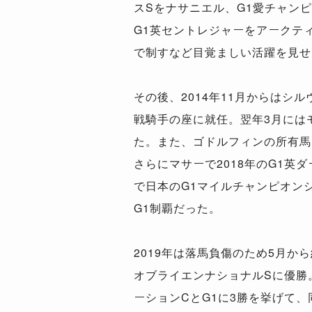
スSをナサニエル、G1愛チャン
G1英セントレジャーをアークテ
で制すなど目覚ましい活躍を見せ
その後、2014年11月からは
戦騎手の座に就任。翌年3月には
た。また、ゴドルフィンの所有馬で
さらにマサーで2018年のG1英
で日本のG1マイルチャンピオン
G1制覇だった。
2019年は落馬負傷のため5月か
オブライエンナショナルSに優勝。
ーションCとG1に3勝を挙げて