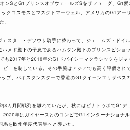
ピオンSとG1プリンスオブウェールズSをザフューグ、G1
ィックコスモスとマスクトマーヴェル、アメリカのG1アー
た。
シルヴェスター・デソウサ騎手に替わって、ジェームズ・ドイ
モハメド殿下の子息であるハムダン殿下のプリンスビショッ
も2017年と2018年のG1ドバイシーマクラシックをジ
ダービーを制している。その手腕はアジアでも高く評価されて
シップ、パキスタンスターで香港のG1クイーンエリザベス
ら約3カ月間戦列を離れていたが、秋にはピナトゥボでG1デ
2020年はガイヤースとのコンビでG1インターナショナル
、同馬を欧州年度代表馬へと導いた。