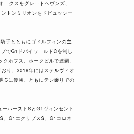
愛オークスをグレートヘヴンズ、
リントンミリオンをドビュッシー
ル騎手とともにゴドルフィンの主
プでG1ドバイワールドCを制し
ャックホブス、ホークビルで連覇。
おり、2018年にはステルヴィオ
2世Cに優勝。ともにテン乗りでの
ューハーストSとG1ヴィンセント
S、G1エクリプスS、G1コロネ