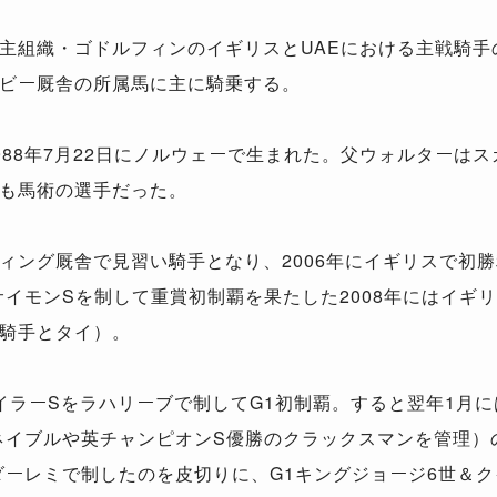
主組織・ゴドルフィンのイギリスとUAEにおける主戦騎手
ビー厩舎の所属馬に主に騎乗する。
988年7月22日にノルウェーで生まれた。父ウォルターは
も馬術の選手だった。
ィング厩舎で見習い騎手となり、2006年にイギリスで初
サイモンSを制して重賞初制覇を果たした2008年にはイギ
騎手とタイ）。
P.テイラーSをラハリーブで制してG1初制覇。すると翌年1
エネイブルや英チャンピオンS優勝のクラックスマンを管理）
ダーレミで制したのを皮切りに、G1キングジョージ6世＆ク