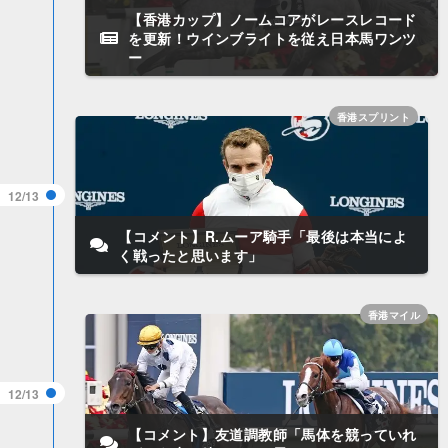
【香港カップ】ノームコアがレースレコード
を更新！ウインブライトを従え日本馬ワンツ
ー
香港スプリント
12/13
【コメント】R.ムーア騎手「最後は本当によ
く戦ったと思います」
香港マイル
12/13
【コメント】友道調教師「馬体を競っていれ