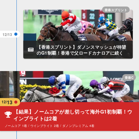
香港スプリント
12/13
【香港スプリント】ダノンスマッシュが待望
のG1制覇！香港で父ロードカナロアに続く
香港C
13
12/
【結果】ノームコアが差し切って海外G1初制覇！ウ
インブライトは2着
ノームコア 1着 / ウインブライト 2着 / ダノンプレミアム 4着