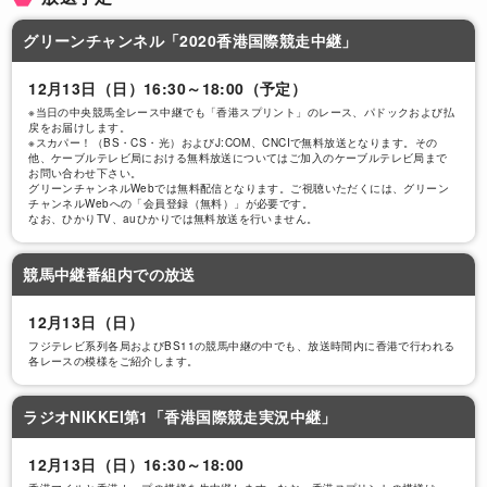
香港スプリント
グリーンチャンネル「2020香港国際競走中継」
12月13日（日）16:30～18:00（予定）
※当日の中央競馬全レース中継でも「香港スプリント」のレース、パドックおよび払
戻をお届けします。
12/13
※スカパー！（BS・CS・光）およびJ:COM、CNCIで無料放送となります。その
他、ケーブルテレビ局における無料放送についてはご加入のケーブルテレビ局まで
【単勝オッズ】現地1番人気は変わらずホッ
お問い合わせ下さい。
トキングプローン！ダノンスマッシュはJRA
グリーンチャンネルWebでは無料配信となります。ご視聴いただくには、グリーン
チャンネルWebへの「会員登録（無料）」が必要です。
で3番人気
なお、ひかりTV、auひかりでは無料放送を行いません。
競馬中継番組内での放送
香港マイル
12月13日（日）
フジテレビ系列各局およびBS11の競馬中継の中でも、放送時間内に香港で行われる
各レースの模様をご紹介します。
12/13
【単勝オッズ】ゴールデンシックスティの1
ラジオNIKKEI第1「香港国際競走実況中継」
番人気変わらず！アドマイヤマーズは2番人
気
12月13日（日）16:30～18:00