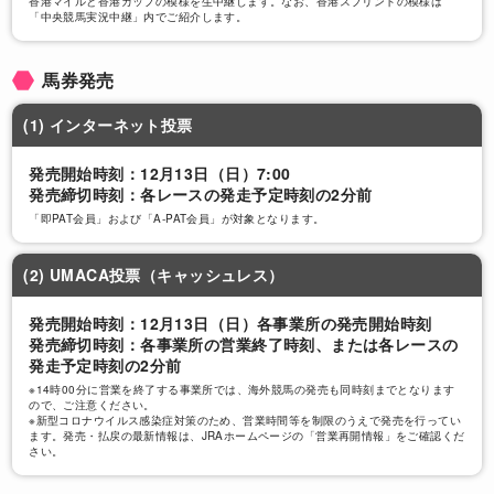
香港マイルと香港カップの模様を生中継します。なお、香港スプリントの模様は
「中央競馬実況中継」内でご紹介します。
香港C
馬券発売
12/13
(1) インターネット投票
【単勝オッズ】マジカルが現地1番人気！ウ
発売開始時刻：12月13日（日）7:00
インブライトはJRAで2番人気
発売締切時刻：各レースの発走予定時刻の2分前
「即PAT会員」および「A-PAT会員」が対象となります。
香港スプリント
(2) UMACA投票（キャッシュレス）
発売開始時刻：12月13日（日）各事業所の発売開始時刻
12/13
発売締切時刻：各事業所の営業終了時刻、または各レースの
発走予定時刻の2分前
【出馬表】タワーオブロンドン12番ゲート、
ダノンスマッシュ大外14番ゲート
※14時00分に営業を終了する事業所では、海外競馬の発売も同時刻までとなります
ので、ご注意ください。
※新型コロナウイルス感染症対策のため、営業時間等を制限のうえで発売を行ってい
ます。発売・払戻の最新情報は、JRAホームページの「営業再開情報」をご確認くだ
さい。
香港マイル