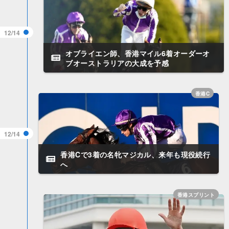
12/14
​オブライエン師、香港マイル6着オーダーオ
ブオーストラリアの大成を予感
香港C
12/14
香港Cで3着の名牝マジカル、来年も現役続行
へ
香港スプリント