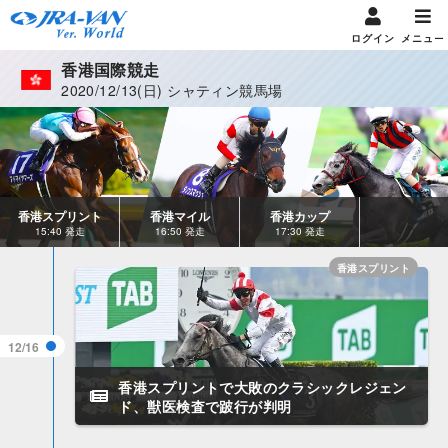
ログイン
メニュー
香港国際競走
2020/12/13(日) シャティン競馬場
香港スプリント
香港マイル
香港カップ
15:40 発走
16:50 発走
17:30 発走
香港スプリント
12/16
香港スプリントで大敗のクラシックレジェン
ド、獣医検査で跛行が判明