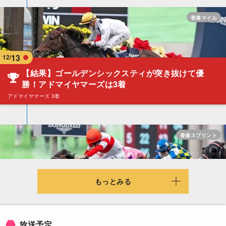
香港マイル
13
12/
【結果】ゴールデンシックスティが突き抜けて優
勝！アドマイヤマーズは3着
アドマイヤマーズ 3着
香港スプリント
13
12/
もっとみる
【結果】ダノンスマッシュが悲願のG1制覇！父ロー
ドカナロアとの父子制覇達成
ダノンスマッシュ 1着 / タワーオブロンドン 13着
放送予定