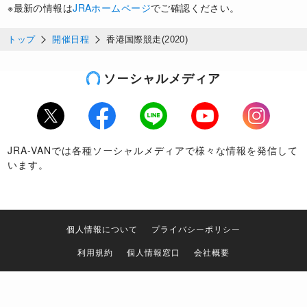
※最新の情報は
JRAホームページ
でご確認ください。
12/13
トップ
開催日程
香港国際競走(2020)
【出馬表】連覇を狙うアドマイヤマーズ大外
10番ゲート、ゴールデンシックスティ7番ゲ
ソーシャルメディア
ート
香港C
Twitter
Facebook
LINE
Youtube
Instagram
JRA-VANでは各種ソーシャルメディアで様々な情報を発信して
います。
12/13
【出馬表】ラストランのウインブライト8番
ゲート、ダノンプレミアム6番、ノームコア3
個人情報について
プライバシーポリシー
番
利用規約
個人情報窓口
会社概要
特定商取引について
お問い合わせ