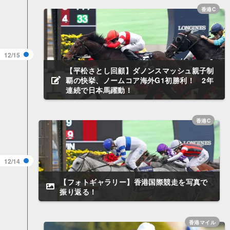
香港C
12/15
【平松さとし回顧】ダノンスマッシュ親子制
覇の快挙、ノームコア海外G1初勝利！ 2年
連続で日本馬躍動！
香港C
12/14
【フォトギャラリー】香港国際競走を写真で
振り返る！
香港マイル