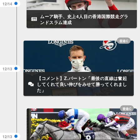
12/14
ムーア騎手、史上4人目の香港国際競走グラ
ンドスラム達成
香港C
12/13
【コメント】Z.パートン「最後の直線は奮起
してくれて良い伸びをみせて勝ってくれまし
た」
香港C
12/13